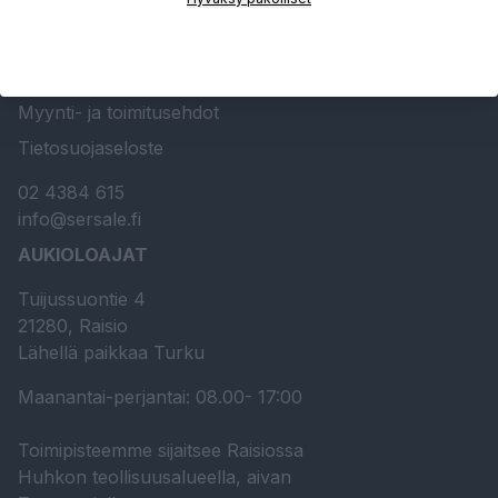
Sersale Oy
Huolto- ja kunnossapito
Ota yhteyttä
Myynti- ja toimitusehdot
Tietosuojaseloste
02 4384 615
info@sersale.fi
AUKIOLOAJAT
Tuijussuontie 4
21280, Raisio
Lähellä paikkaa Turku
Maanantai-perjantai: 08.00- 17:00
Toimipisteemme sijaitsee Raisiossa
Huhkon teollisuusalueella, aivan