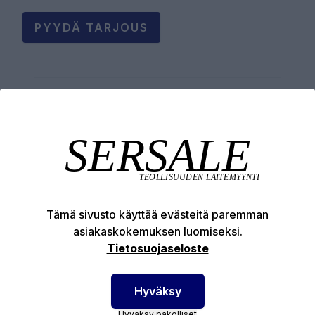
PYYDÄ TARJOUS
Tuotekuvaus
Tekniset edut
Tämä sivusto käyttää evästeitä paremman
asiakaskokemuksen luomiseksi.
Tietosuojaseloste
SERSALE OY MAALAUSLAITTEIDEN ERIKOISLIIKE
Hyväksy
Etusivu
Hyväksy pakolliset