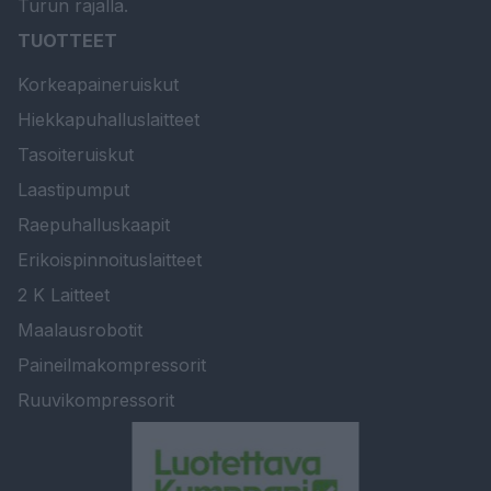
Turun rajalla.
TUOTTEET
Korkeapaineruiskut
Hiekkapuhalluslaitteet
Tasoiteruiskut
Laastipumput
Raepuhalluskaapit
Erikoispinnoituslaitteet
2 K Laitteet
Maalausrobotit
Paineilmakompressorit
Ruuvikompressorit