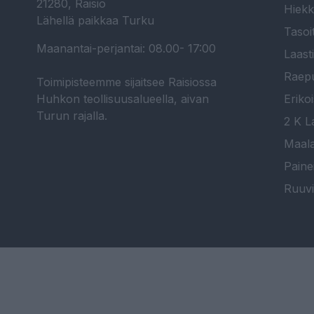
21280, Raisio
Hiekk
Lähellä paikkaa Turku
Tasoi
Maanantai-perjantai: 08.00- 17:00
Laast
Raepu
Toimipisteemme sijaitsee Raisiossa
Huhkon teollisuusalueella, aivan
Erikoi
Turun rajalla.
2 K La
Maala
Paine
Ruuvi