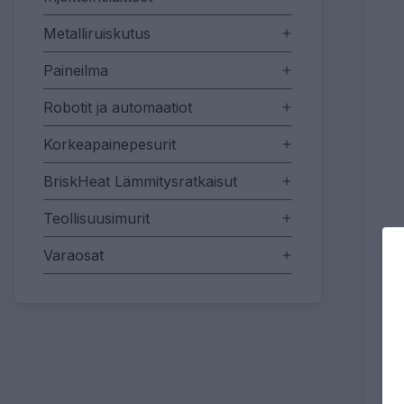
Metalliruiskutus
Paineilma
Robotit ja automaatiot
Korkeapainepesurit
BriskHeat Lämmitysratkaisut
Teollisuusimurit
Varaosat