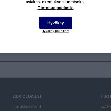
asiakaskokemuksen luomiseksi.
Tietosuojaseloste
keapainenippa / Hydrauliikkanippa Materiaali: Teräs
to: Suora Kierretyyppi: BSP
Hyväksy
Hyväksy pakolliset
otenumero:
12-4040-02
AUKIOLOAJAT
TUO
Tuijussuontie 4
Korke