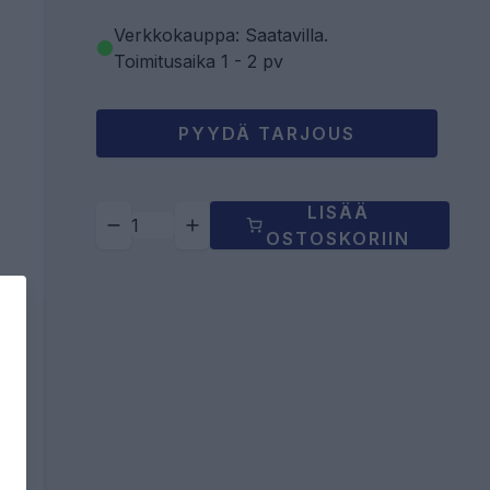
Verkkokauppa: Saatavilla
.
Toimitusaika 1 - 2 pv
PYYDÄ TARJOUS
LISÄÄ
OSTOSKORIIN