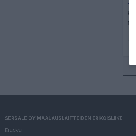
Kor
Muo
Tu
SERSALE OY MAALAUSLAITTEIDEN ERIKOISLIIKE
Etusivu