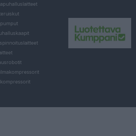
apuhalluslaitteet
teruiskut
ipumput
halluskaapit
spinnoituslaitteet
itteet
usrobotit
ilmakompressorit
kompressorit