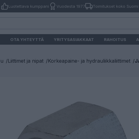
Luotettava kumppani
Vuodesta 1977
Toimitukset koko Suomi
O
OTA YHTEYTTÄ
YRITYSASIAKKAAT
RAHOITUS
A
vu
/
Liittimet ja nipat
/
Korkeapaine- ja hydrauliikkaliittimet
/
J