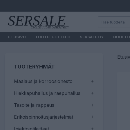
ETUSIVU
TUOTELUETTELO
SERSALE OY
HUOLT
Etusi
TUOTERYHMÄT
Maalaus ja korroosionesto
Hiekkapuhallus ja raepuhallus
Tasoite ja rappaus
Erikoispinnoitusjärjestelmät
Injektointilaitteet