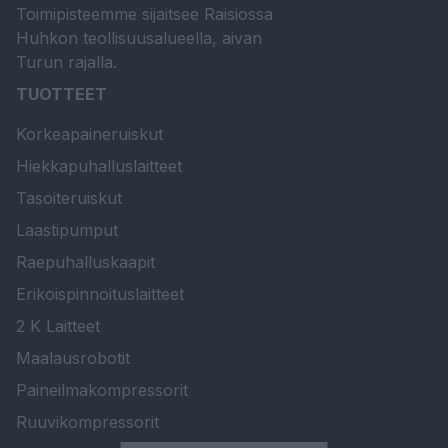
Toimipisteemme sijaitsee Raisiossa
Huhkon teollisuusalueella, aivan
Turun rajalla.
TUOTTEET
Korkeapaineruiskut
Hiekkapuhalluslaitteet
Tasoiteruiskut
Laastipumput
Raepuhalluskaapit
Erikoispinnoituslaitteet
2 K Laitteet
Maalausrobotit
Paineilmakompressorit
Ruuvikompressorit