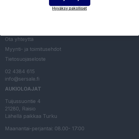
Hyväksy pakolliset
Etusivu
Sersale Oy
Huolto- ja kunnossapito
Ota yhteyttä
Myynti- ja toimitusehdot
Tietosuojaseloste
02 4384 615
info@sersale.fi
AUKIOLOAJAT
Tuijussuontie 4
21280, Raisio
Lähellä paikkaa Turku
Maanantai-perjantai: 08.00- 17:00