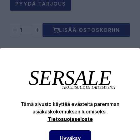
PYYDÄ TARJOUS
LISÄÄ OSTOSKORIIN
Tuotekuvaus
Tekniset edut
Tämä sivusto käyttää evästeitä paremman
asiakaskokemuksen luomiseksi.
Tietosuojaseloste
SERSALE OY MAALAUSLAITTEIDEN ERIKOISLIIKE
Hyväksy