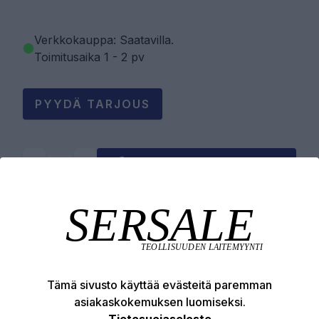
Verkkokauppa: Saatavilla
.
Toimitusaika 1 - 2 pv
PYYDÄ TARJOUS
LISÄÄ OSTOSKORIIN
Tuotekuvaus
Tekniset edut
Tämä sivusto käyttää evästeitä paremman
asiakaskokemuksen luomiseksi.
Tietosuojaseloste