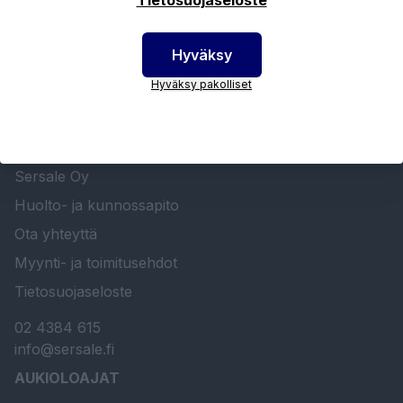
Hyväksy
Hyväksy pakolliset
SERSALE OY MAALAUSLAITTEIDEN ERIKOISLIIKE
Etusivu
Sersale Oy
Huolto- ja kunnossapito
Ota yhteyttä
Myynti- ja toimitusehdot
Tietosuojaseloste
02 4384 615
info@sersale.fi
AUKIOLOAJAT