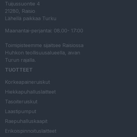
Tuijussuontie 4
21280, Raisio
Lähellä paikkaa Turku
Maanantai-perjantai: 08.00- 17:00
Toimipisteemme sijaitsee Raisiossa
Huhkon teollisuusalueella, aivan
Turun rajalla.
TUOTTEET
Korkeapaineruiskut
Hiekkapuhalluslaitteet
Tasoiteruiskut
Laastipumput
Raepuhalluskaapit
Erikoispinnoituslaitteet