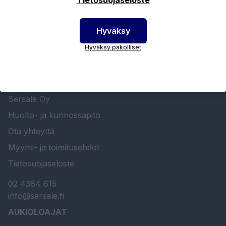
Hyväksy
Hyväksy pakolliset
SERSALE OY MAALAUSLAITTEIDEN ERIKOISLIIKE
Etusivu
Sersale Oy
Huolto- ja kunnossapito
Ota yhteyttä
Myynti- ja toimitusehdot
Tietosuojaseloste
02 4384 615
info@sersale.fi
AUKIOLOAJAT