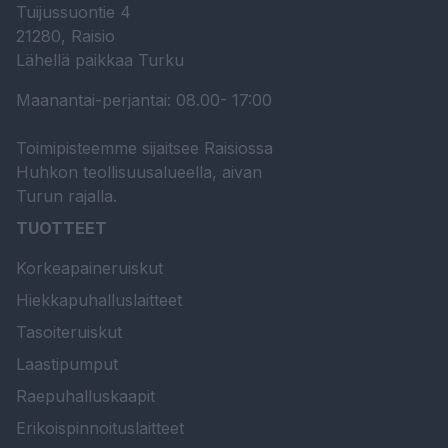
Tuijussuontie 4
21280, Raisio
Lähellä paikkaa Turku
Maanantai-perjantai: 08.00- 17:00
Toimipisteemme sijaitsee Raisiossa
Huhkon teollisuusalueella, aivan
Turun rajalla.
TUOTTEET
Korkeapaineruiskut
Hiekkapuhalluslaitteet
Tasoiteruiskut
Laastipumput
Raepuhalluskaapit
Erikoispinnoituslaitteet