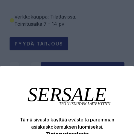
Verkkokauppa: Tilattavissa
.
Toimitusaika 7 - 14 pv
PYYDÄ TARJOUS
LISÄÄ OSTOSKORIIN
Tuotekuvaus
Tekniset edut
Tämä sivusto käyttää evästeitä paremman
asiakaskokemuksen luomiseksi.
Tietosuojaseloste