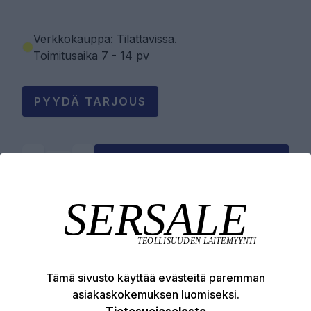
Verkkokauppa: Tilattavissa
.
Toimitusaika 7 - 14 pv
PYYDÄ TARJOUS
LISÄÄ OSTOSKORIIN
Tuotekuvaus
Tekniset edut
Tämä sivusto käyttää evästeitä paremman
asiakaskokemuksen luomiseksi.
Tietosuojaseloste