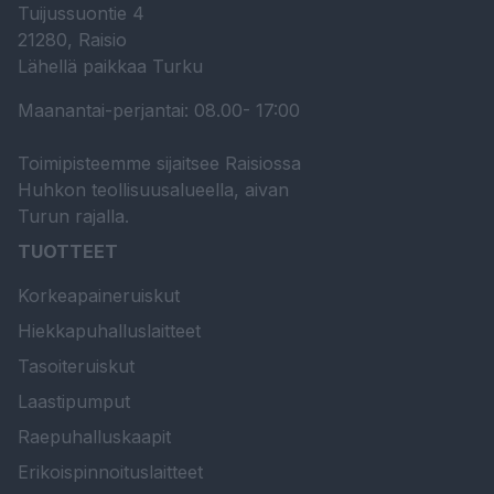
Tuijussuontie 4
21280, Raisio
Lähellä paikkaa Turku
Maanantai-perjantai: 08.00- 17:00
Toimipisteemme sijaitsee Raisiossa
Huhkon teollisuusalueella, aivan
Turun rajalla.
TUOTTEET
Korkeapaineruiskut
Hiekkapuhalluslaitteet
Tasoiteruiskut
Laastipumput
Raepuhalluskaapit
Erikoispinnoituslaitteet