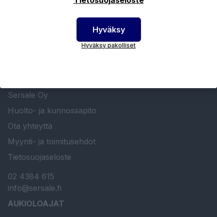
Hyväksy
Hyväksy pakolliset
SERSALE OY MAALAUSLAITTEIDEN ERIKOISLIIKE
Etusivu
Sersale Oy
Huolto- ja kunnossapito
Ota yhteyttä
Myynti- ja toimitusehdot
Tietosuojaseloste
02 4384 615
info@sersale.fi
AUKIOLOAJAT