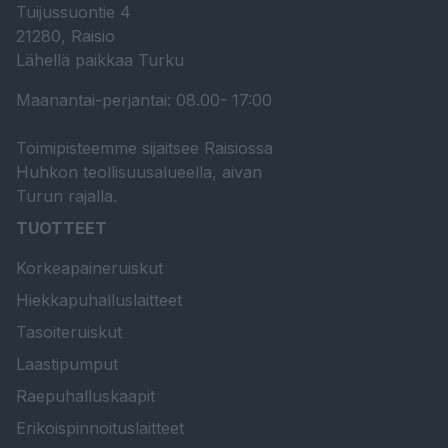
Tuijussuontie 4
21280, Raisio
Lähellä paikkaa Turku
Maanantai-perjantai: 08.00- 17:00
Toimipisteemme sijaitsee Raisiossa
Huhkon teollisuusalueella, aivan
Turun rajalla.
TUOTTEET
Korkeapaineruiskut
Hiekkapuhalluslaitteet
Tasoiteruiskut
Laastipumput
Raepuhalluskaapit
Erikoispinnoituslaitteet