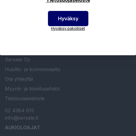
Hyväksy
Hyväksy pakolliset
SERSALE OY MAALAUSLAITTEIDEN ERIKOISLIIKE
Etusivu
Sersale Oy
Huolto- ja kunnossapito
Ota yhteyttä
Myynti- ja toimitusehdot
Tietosuojaseloste
02 4384 615
info@sersale.fi
AUKIOLOAJAT