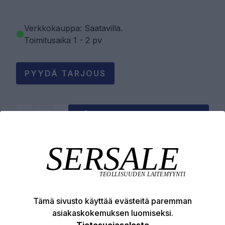
Verkkokauppa: Saatavilla
.
Toimitusaika 1 - 2 pv
PYYDÄ TARJOUS
LISÄÄ OSTOSKORIIN
Tuotekuvaus
Tekniset edut
Tämä sivusto käyttää evästeitä paremman
asiakaskokemuksen luomiseksi.
Tietosuojaseloste