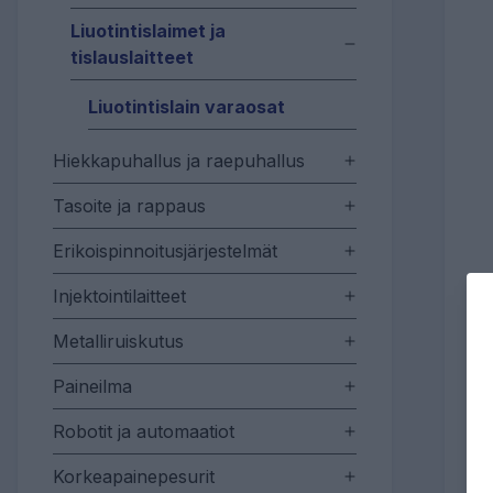
Liuotintislaimet ja
tislauslaitteet
Liuotintislain varaosat
Hiekkapuhallus ja raepuhallus
Tasoite ja rappaus
Erikoispinnoitusjärjestelmät
Injektointilaitteet
Metalliruiskutus
Paineilma
Robotit ja automaatiot
Korkeapainepesurit