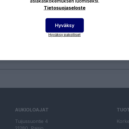
asiakaskokemuksen luomiseksi.
Tuotekuvaus
Tekniset edut
Tietosuojaseloste
nentiiviste Ciemmen K30 tislaimeen.
Hyväksy
Hyväksy pakolliset
otenumero:
88-RIDMI0010
AUKIOLOAJAT
TUO
Tuijussuontie 4
Korke
21280, Raisio