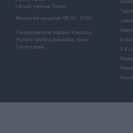
Hiekk
Lähellä paikkaa Turku
Tasoi
Maanantai-perjantai: 08.00- 17:00
Laast
Raepu
Toimipisteemme sijaitsee Raisiossa
Huhkon teollisuusalueella, aivan
Erikoi
Turun rajalla.
2 K La
Maala
Paine
Ruuvi