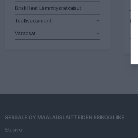
BriskHeat Lämmitysratkaisut
Teollisuusimurit
Kan
Varaosat
Tu
SERSALE OY MAALAUSLAITTEIDEN ERIKOISLIIKE
Etusivu