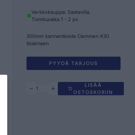
Verkkokauppa: Saatavilla
.
Toimitusaika 1 - 2 pv
300mm kannentiiviste Ciemmen K30
tislaimeen
PYYDÄ TARJOUS
LISÄÄ
OSTOSKORIIN