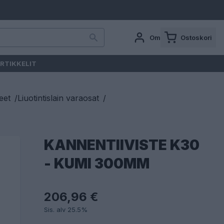
Oma tili
Ostoskori
RTIKKELIT
teet
/
Liuotintislain varaosat
/
KANNENTIIVISTE K30
- KUMI 300MM
206,96 €
Sis. alv 25.5%