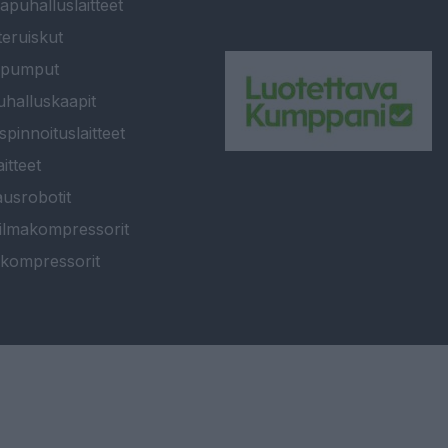
apuhalluslaitteet
teruiskut
ipumput
halluskaapit
spinnoituslaitteet
itteet
usrobotit
ilmakompressorit
kompressorit