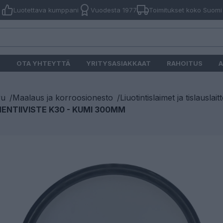
Luotettava kumppani
Vuodesta 1977
Toimitukset koko Suomi
O
OTA YHTEYTTÄ
YRITYSASIAKKAAT
RAHOITUS
A
vu
/
Maalaus ja korroosionesto
/
Liuotintislaimet ja tislauslait
ENTIIVISTE K30 - KUMI 300MM