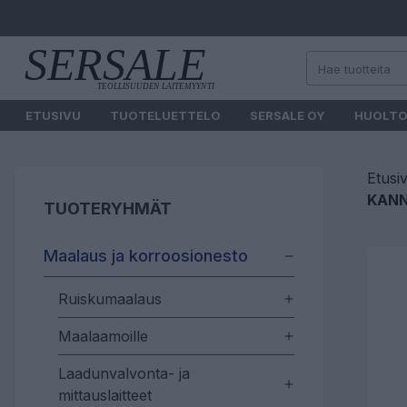
ETUSIVU
TUOTELUETTELO
SERSALE OY
HUOLT
Etusi
KANN
TUOTERYHMÄT
Maalaus ja korroosionesto
Ruiskumaalaus
Maalaamoille
Laadunvalvonta- ja
mittauslaitteet