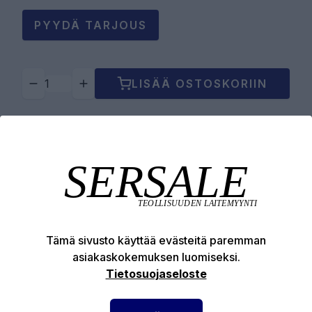
PYYDÄ TARJOUS
LISÄÄ OSTOSKORIIN
Tuotekuvaus
Tekniset edut
Tämä sivusto käyttää evästeitä paremman
asiakaskokemuksen luomiseksi.
Tietosuojaseloste