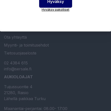
Hyväksy
SERSALE OY MAALAUSLAITTEIDEN ERIKOISLIIKE
Hyväksy pakolliset
Etusivu
Sersale Oy
Huolto- ja kunnossapito
Ota yhteyttä
Myynti- ja toimitusehdot
Tietosuojaseloste
02 4384 615
info@sersale.fi
AUKIOLOAJAT
Tuijussuontie 4
21280, Raisio
Lähellä paikkaa Turku
Maanantai-perjantai: 08.00- 17:00