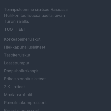
Toimipisteemme sijaitsee Raisiossa
Huhkon teollisuusalueella, aivan
Turun rajalla.
TUOTTEET
Korkeapaineruiskut
Hiekkapuhalluslaitteet
Tasoiteruiskut
Laastipumput
Raepuhalluskaapit
Erikoispinnoituslaitteet
2 K Laitteet
Maalausrobotit
Paineilmakompressorit
Ruuvikompressorit