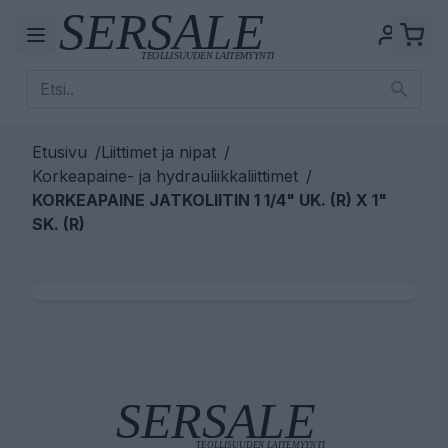
Etusivu
/
Liittimet ja nipat
/
Korkeapaine- ja hydrauliikkaliittimet
/
KORKEAPAINE JATKOLIITIN 1 1/4" UK. (R) X 1"
SK. (R)