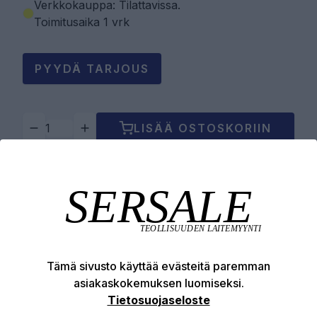
Verkkokauppa: Tilattavissa
.
Toimitusaika 1 vrk
PYYDÄ TARJOUS
LISÄÄ OSTOSKORIIN
Tuotekuvaus
Tekniset edut
Tämä sivusto käyttää evästeitä paremman
asiakaskokemuksen luomiseksi.
Tietosuojaseloste