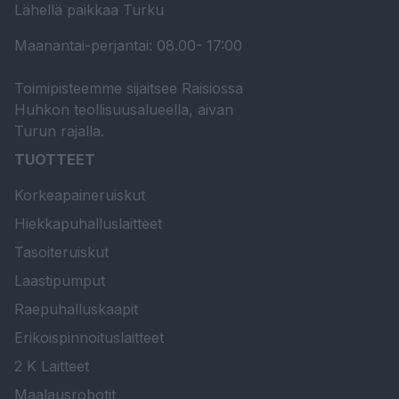
Lähellä paikkaa Turku
Maanantai-perjantai: 08.00- 17:00
Toimipisteemme sijaitsee Raisiossa
Huhkon teollisuusalueella, aivan
Turun rajalla.
TUOTTEET
Korkeapaineruiskut
Hiekkapuhalluslaitteet
Tasoiteruiskut
Laastipumput
Raepuhalluskaapit
Erikoispinnoituslaitteet
2 K Laitteet
Maalausrobotit