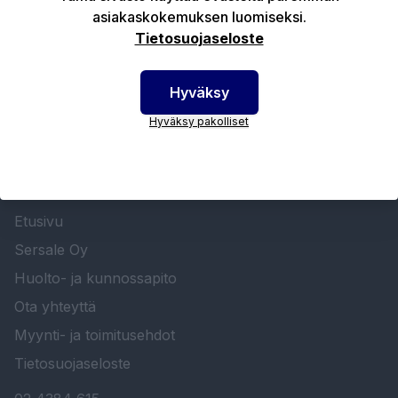
asiakaskokemuksen luomiseksi.
Tekniset edut
Tietosuojaseloste
Hyväksy
Hyväksy pakolliset
SERSALE OY MAALAUSLAITTEIDEN ERIKOISLIIKE
Etusivu
Sersale Oy
Huolto- ja kunnossapito
Ota yhteyttä
Myynti- ja toimitusehdot
Tietosuojaseloste