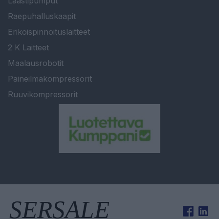
Laastipumput
Raepuhalluskaapit
Erikoispinnoituslaitteet
2 K Laitteet
Maalausrobotit
Paineilmakompressorit
Ruuvikompressorit