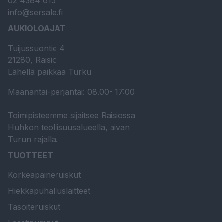
02 4384 615
info@sersale.fi
AUKIOLOAJAT
Tuijussuontie 4
21280, Raisio
Lähellä paikkaa Turku
Maanantai-perjantai: 08.00- 17:00
Toimipisteemme sijaitsee Raisiossa
Huhkon teollisuusalueella, aivan
Turun rajalla.
TUOTTEET
Korkeapaineruiskut
Hiekkapuhalluslaitteet
Tasoiteruiskut