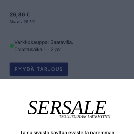
26,36 €
Sis. alv 25.5%
Verkkokauppa: Saatavilla
.
Toimitusaika 1 - 2 pv
PYYDÄ TARJOUS
LISÄÄ OSTOSKORIIN
Tuotekuvaus
Tämä sivusto käyttää evästeitä paremman