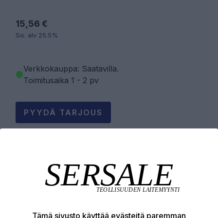
15,56 €
Sis. alv 25.5%
Verkkokauppa: Saatavilla
.
Toimitusaika 1 - 2 pv
PYYDÄ TARJOUS
LISÄÄ OSTOSKORIIN
Tuotekuvaus
Tämä sivusto käyttää evästeitä paremman