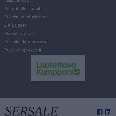
Laastipumput
Raepuhalluskaapit
Erikoispinnoituslaitteet
2 K Laitteet
Maalausrobotit
Paineilmakompressorit
Ruuvikompressorit