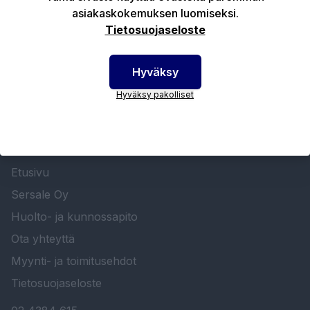
asiakaskokemuksen luomiseksi.
Tekniset edut
Tietosuojaseloste
Hyväksy
Hyväksy pakolliset
SERSALE OY MAALAUSLAITTEIDEN ERIKOISLIIKE
Etusivu
Sersale Oy
Huolto- ja kunnossapito
Ota yhteyttä
Myynti- ja toimitusehdot
Tietosuojaseloste