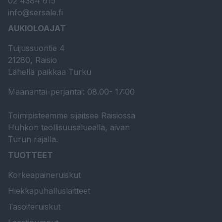
02 4384 615
info@sersale.fi
AUKIOLOAJAT
Tuijussuontie 4
21280, Raisio
Lähellä paikkaa Turku
Maanantai-perjantai: 08.00- 17:00
Toimipisteemme sijaitsee Raisiossa
Huhkon teollisuusalueella, aivan
Turun rajalla.
TUOTTEET
Korkeapaineruiskut
Hiekkapuhalluslaitteet
Tasoiteruiskut