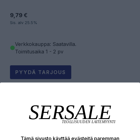
9,79 €
Sis. alv 25.5%
Verkkokauppa: Saatavilla
.
Toimitusaika 1 - 2 pv
PYYDÄ TARJOUS
LISÄÄ OSTOSKORIIN
Tuotekuvaus
Tämä sivusto käyttää evästeitä paremman