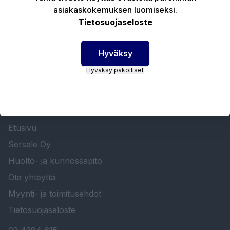
asiakaskokemuksen luomiseksi.
Tekniset edut
Tietosuojaseloste
Hyväksy
Hyväksy pakolliset
SERSALE OY MAALAUSLAITTEIDEN ERIKOISLIIKE
Etusivu
Sersale Oy
Huolto- ja kunnossapito
Ota yhteyttä
Myynti- ja toimitusehdot
Tietosuojaseloste