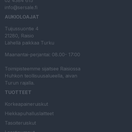
02 4384 615
info@sersale.fi
AUKIOLOAJAT
Tuijussuontie 4
21280, Raisio
Lähellä paikkaa Turku
Maanantai-perjantai: 08.00- 17:00
Toimipisteemme sijaitsee Raisiossa
Huhkon teollisuusalueella, aivan
Turun rajalla.
TUOTTEET
Korkeapaineruiskut
Hiekkapuhalluslaitteet
Tasoiteruiskut