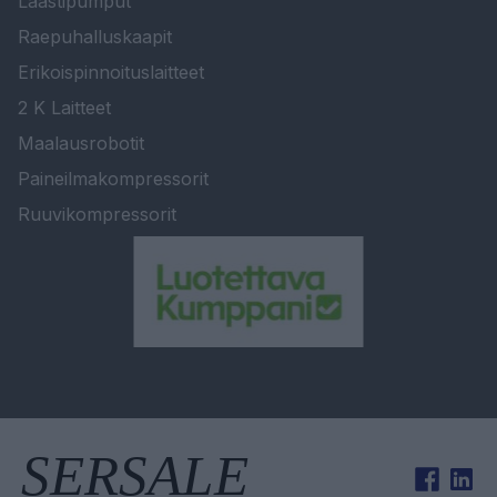
Laastipumput
Raepuhalluskaapit
Erikoispinnoituslaitteet
2 K Laitteet
Maalausrobotit
Paineilmakompressorit
Ruuvikompressorit