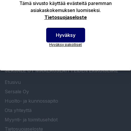
Tämä sivusto käyttää evästeitä paremman
asiakaskokemuksen luomiseksi.
Tekniset edut
Tietosuojaseloste
Hyväksy
Hyväksy pakolliset
SERSALE OY MAALAUSLAITTEIDEN ERIKOISLIIKE
Etusivu
Sersale Oy
Huolto- ja kunnossapito
Ota yhteyttä
Myynti- ja toimitusehdot
Tietosuojaseloste