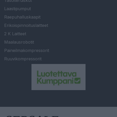
Tasoiteruiskut
Laastipumput
Raepuhalluskaapit
Erikoispinnoituslaitteet
2 K Laitteet
Maalausrobotit
Paineilmakompressorit
Ruuvikompressorit