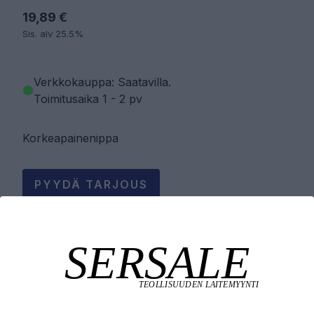
19,89 €
Sis. alv 25.5%
Verkkokauppa: Saatavilla
.
Toimitusaika 1 - 2 pv
Korkeapainenippa
PYYDÄ TARJOUS
LISÄÄ OSTOSKORIIN
Tuotekuvaus