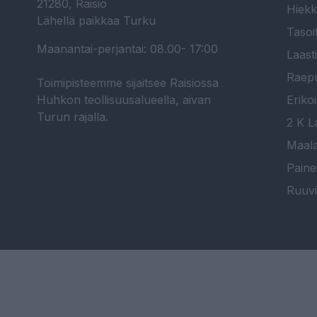
21280, Raisio
Hiekk
Lähellä paikkaa Turku
Tasoi
Maanantai-perjantai: 08.00- 17:00
Laast
Raepu
Toimipisteemme sijaitsee Raisiossa
Huhkon teollisuusalueella, aivan
Erikoi
Turun rajalla.
2 K La
Maala
Paine
Ruuvi