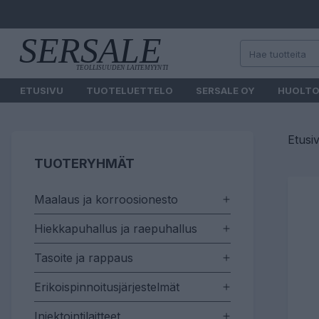
ETUSIVU
TUOTELUETTELO
SERSALE OY
HUOLT
Etusi
TUOTERYHMÄT
Maalaus ja korroosionesto
Hiekkapuhallus ja raepuhallus
Tasoite ja rappaus
Erikoispinnoitusjärjestelmät
Injektointilaitteet