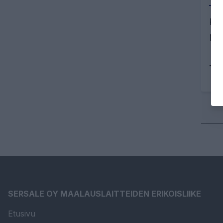
Kor
Muo
Tu
SERSALE OY MAALAUSLAITTEIDEN ERIKOISLIIKE
Etusivu