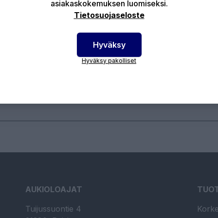
asiakaskokemuksen luomiseksi.
Tietosuojaseloste
keapainenippa / Hydrauliikkanippa Materiaali: Teräs
to: Suora Kierretyyppi: BSP
Hyväksy
Hyväksy pakolliset
otenumero:
1202-1620
AUKIOLOAJAT
TUO
Tuijussuontie 4
Korke