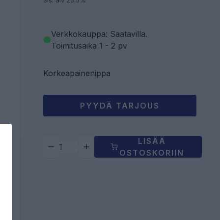
Sis. alv 25.5%
Verkkokauppa: Saatavilla
.
Toimitusaika 1 - 2 pv
Korkeapainenippa
PYYDÄ TARJOUS
LISÄÄ
OSTOSKORIIN