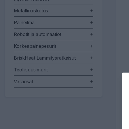
Metalliruiskutus
Paineilma
Robotit ja automaatiot
Korkeapainepesurit
BriskHeat Lämmitysratkaisut
Teollisuusimurit
Varaosat