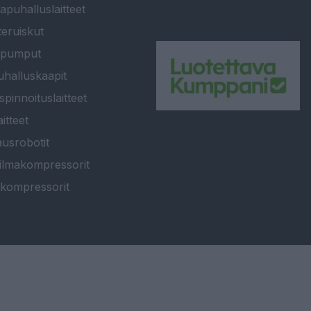
apuhalluslaitteet
teruiskut
ipumput
halluskaapit
spinnoituslaitteet
itteet
usrobotit
ilmakompressorit
kompressorit