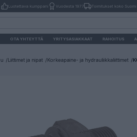
Luotettava kumppani
Vuodesta 1977
Toimitukset koko Suomi
O
OTA YHTEYTTÄ
YRITYSASIAKKAAT
RAHOITUS
A
vu
/
Liittimet ja nipat
/
Korkeapaine- ja hydrauliikkaliittimet
/
K