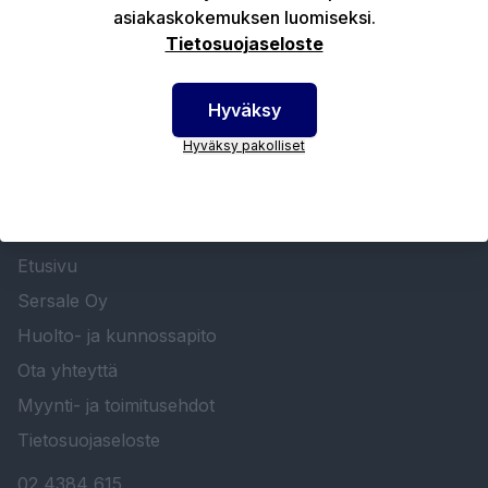
asiakaskokemuksen luomiseksi.
Tekniset edut
Tietosuojaseloste
Hyväksy
Hyväksy pakolliset
SERSALE OY MAALAUSLAITTEIDEN ERIKOISLIIKE
Etusivu
Sersale Oy
Huolto- ja kunnossapito
Ota yhteyttä
Myynti- ja toimitusehdot
Tietosuojaseloste
02 4384 615