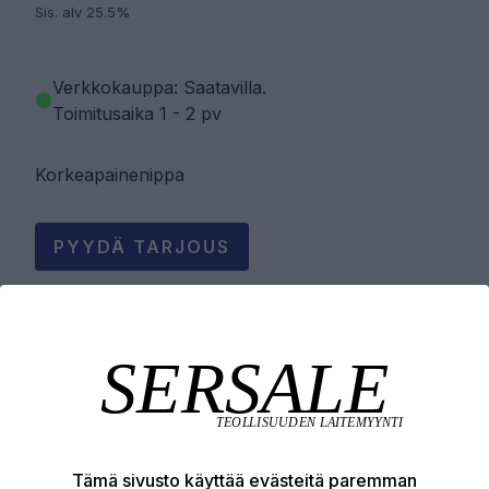
Sis. alv 25.5%
Verkkokauppa: Saatavilla
.
Toimitusaika 1 - 2 pv
Korkeapainenippa
PYYDÄ TARJOUS
LISÄÄ OSTOSKORIIN
Tuotekuvaus
Tämä sivusto käyttää evästeitä paremman