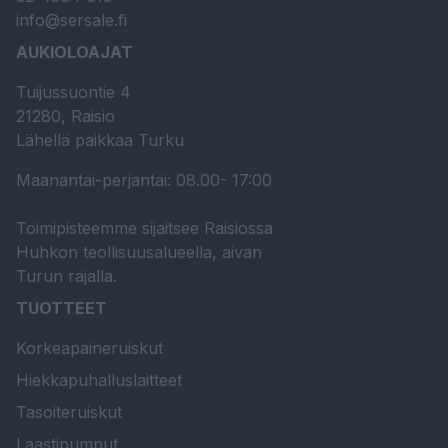
info@sersale.fi
AUKIOLOAJAT
Tuijussuontie 4
21280, Raisio
Lähellä paikkaa Turku
Maanantai-perjantai: 08.00- 17:00
Toimipisteemme sijaitsee Raisiossa
Huhkon teollisuusalueella, aivan
Turun rajalla.
TUOTTEET
Korkeapaineruiskut
Hiekkapuhalluslaitteet
Tasoiteruiskut
Laastipumput