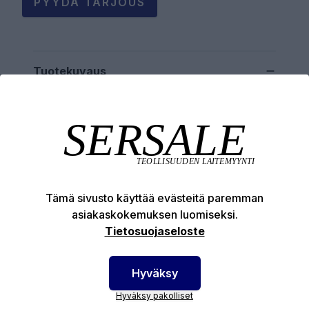
PYYDÄ TARJOUS
Tuotekuvaus
Tekniset edut
Tämä sivusto käyttää evästeitä paremman
asiakaskokemuksen luomiseksi.
Tietosuojaseloste
SERSALE OY MAALAUSLAITTEIDEN ERIKOISLIIKE
Etusivu
Hyväksy
Sersale Oy
Hyväksy pakolliset