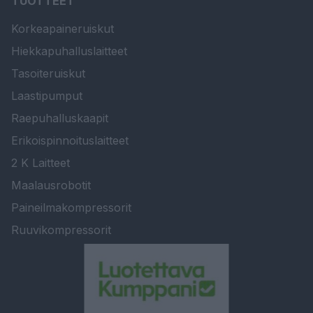
TUOTTEET
Korkeapaineruiskut
Hiekkapuhalluslaitteet
Tasoiteruiskut
Laastipumput
Raepuhalluskaapit
Erikoispinnoituslaitteet
2 K Laitteet
Maalausrobotit
Paineilmakompressorit
Ruuvikompressorit