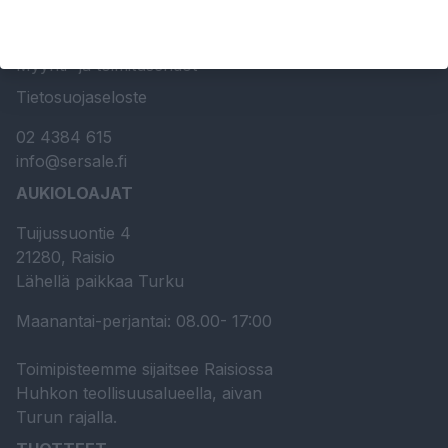
Huolto- ja kunnossapito
Ota yhteyttä
Myynti- ja toimitusehdot
Tietosuojaseloste
02 4384 615
info@sersale.fi
AUKIOLOAJAT
Tuijussuontie 4
21280, Raisio
Lähellä paikkaa Turku
Maanantai-perjantai: 08.00- 17:00
Toimipisteemme sijaitsee Raisiossa
Huhkon teollisuusalueella, aivan
Turun rajalla.