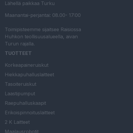
Lähellä paikkaa Turku
Maanantai-perjantai: 08.00- 17:00
Toimipisteemme sijaitsee Raisiossa
Huhkon teollisuusalueella, aivan
Turun rajalla.
TUOTTEET
Korkeapaineruiskut
Hiekkapuhalluslaitteet
Tasoiteruiskut
Laastipumput
Raepuhalluskaapit
Erikoispinnoituslaitteet
2 K Laitteet
Maalausrobotit