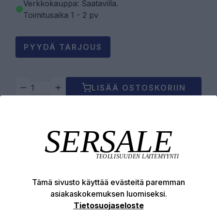
Verkkokauppa: Saatavilla
.
Toimitusaika 1 - 2 pv
PYYDÄ TARJOUS
LISÄÄ OSTOSKORIIN
Tuotekuvaus
Tekniset edut
Tämä sivusto käyttää evästeitä paremman
asiakaskokemuksen luomiseksi.
Tietosuojaseloste