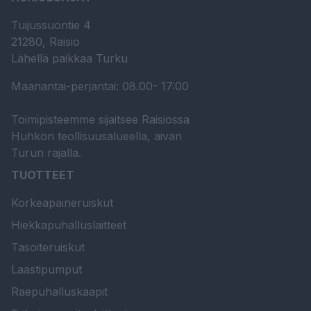
Tuijussuontie 4
21280, Raisio
Lähellä paikkaa Turku
Maanantai-perjantai: 08.00- 17:00
Toimipisteemme sijaitsee Raisiossa
Huhkon teollisuusalueella, aivan
Turun rajalla.
TUOTTEET
Korkeapaineruiskut
Hiekkapuhalluslaitteet
Tasoiteruiskut
Laastipumput
Raepuhalluskaapit