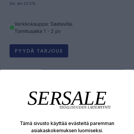
Sis. alv 25.5%
Verkkokauppa: Saatavilla
.
Toimitusaika 1 - 2 pv
PYYDÄ TARJOUS
LISÄÄ OSTOSKORIIN
Tuotekuvaus
Tämä sivusto käyttää evästeitä paremman
Tekniset edut
asiakaskokemuksen luomiseksi.