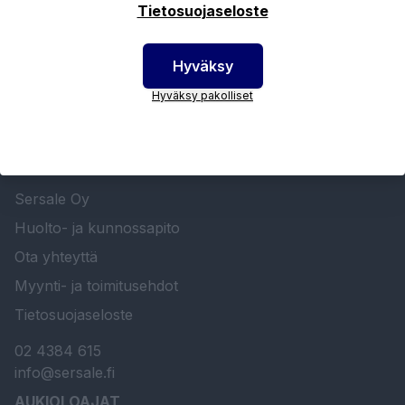
Tietosuojaseloste
Hyväksy
Hyväksy pakolliset
SERSALE OY MAALAUSLAITTEIDEN ERIKOISLIIKE
Etusivu
Sersale Oy
Huolto- ja kunnossapito
Ota yhteyttä
Myynti- ja toimitusehdot
Tietosuojaseloste
02 4384 615
info@sersale.fi
AUKIOLOAJAT