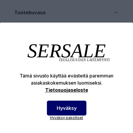
Tuotekuvaus
Tekniset edut
Tämä sivusto käyttää evästeitä paremman
asiakaskokemuksen luomiseksi.
SERSALE OY MAALAUSLAITTEIDEN ERIKOISLIIKE
Tietosuojaseloste
Etusivu
Sersale Oy
Hyväksy
Huolto- ja kunnossapito
Hyväksy pakolliset
Ota yhteyttä