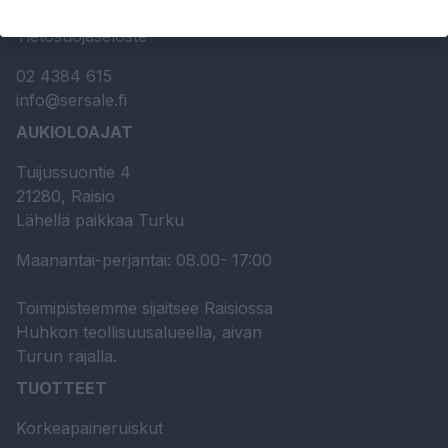
Myynti- ja toimitusehdot
Tietosuojaseloste
02 4384 615
info@sersale.fi
AUKIOLOAJAT
Tuijussuontie 4
21280, Raisio
Lähellä paikkaa Turku
Maanantai-perjantai: 08.00- 17:00
Toimipisteemme sijaitsee Raisiossa
Huhkon teollisuusalueella, aivan
Turun rajalla.
TUOTTEET
Korkeapaineruiskut