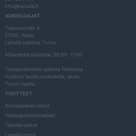
info@sersale.fi
AUKIOLOAJAT
Tuijussuontie 4
21280, Raisio
Lähellä paikkaa Turku
Maanantai-perjantai: 08.00- 17:00
Toimipisteemme sijaitsee Raisiossa
Huhkon teollisuusalueella, aivan
Turun rajalla.
TUOTTEET
Korkeapaineruiskut
Hiekkapuhalluslaitteet
Tasoiteruiskut
Laastipumput