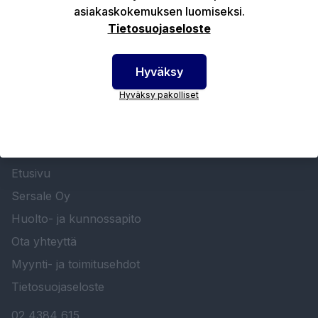
asiakaskokemuksen luomiseksi.
Tekniset edut
Tietosuojaseloste
Hyväksy
Hyväksy pakolliset
SERSALE OY MAALAUSLAITTEIDEN ERIKOISLIIKE
Etusivu
Sersale Oy
Huolto- ja kunnossapito
Ota yhteyttä
Myynti- ja toimitusehdot
Tietosuojaseloste
02 4384 615