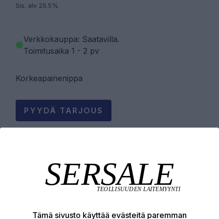
Sis. alv 25.5%
Verkkokauppa: Saatavilla
.
Toimitusaika 1 - 2 pv
Korkeapainenippa
PYYDÄ TARJOUS
LISÄÄ OSTOSKORIIN
Tuotekuvaus
Tämä sivusto käyttää evästeitä paremman