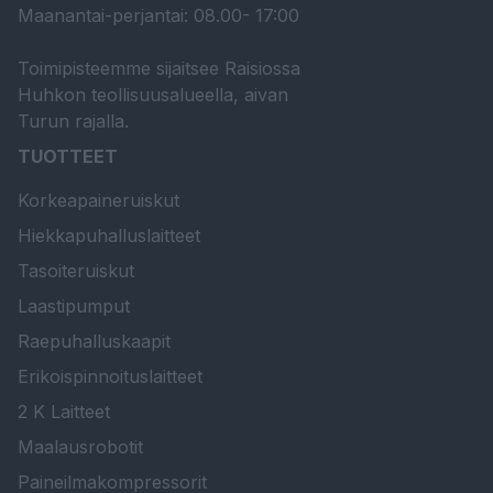
Maanantai-perjantai: 08.00- 17:00
Toimipisteemme sijaitsee Raisiossa
Huhkon teollisuusalueella, aivan
Turun rajalla.
TUOTTEET
Korkeapaineruiskut
Hiekkapuhalluslaitteet
Tasoiteruiskut
Laastipumput
Raepuhalluskaapit
Erikoispinnoituslaitteet
2 K Laitteet
Maalausrobotit
Paineilmakompressorit