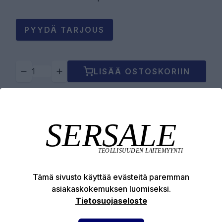
PYYDÄ TARJOUS
LISÄÄ OSTOSKORIIN
Tuotekuvaus
Tekniset edut
Tämä sivusto käyttää evästeitä paremman
asiakaskokemuksen luomiseksi.
Tietosuojaseloste