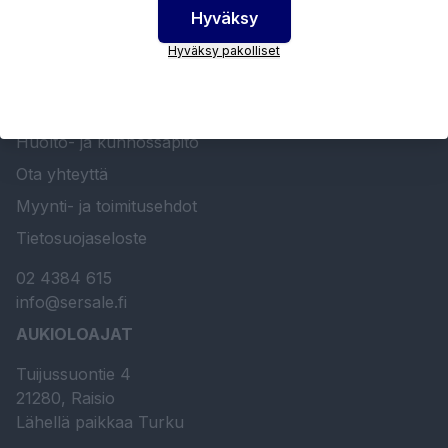
Hyväksy
SERSALE OY MAALAUSLAITTEIDEN ERIKOISLIIKE
Hyväksy pakolliset
Etusivu
Sersale Oy
Huolto- ja kunnossapito
Ota yhteyttä
Myynti- ja toimitusehdot
Tietosuojaseloste
02 4384 615
info@sersale.fi
AUKIOLOAJAT
Tuijussuontie 4
21280, Raisio
Lähellä paikkaa Turku