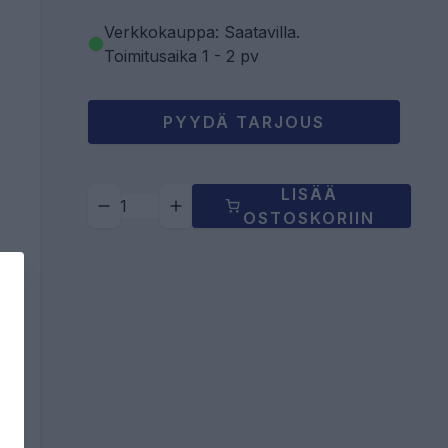
Verkkokauppa: Saatavilla
.
Toimitusaika 1 - 2 pv
PYYDÄ TARJOUS
LISÄÄ
OSTOSKORIIN