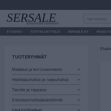
ETUSIVU
TUOTELUETTELO
SERSALE OY
HUOLT
Etusi
TUOTERYHMÄT
Maalaus ja korroosionesto
Hiekkapuhallus ja raepuhallus
Tasoite ja rappaus
Erikoispinnoitusjärjestelmät
Injektointilaitteet