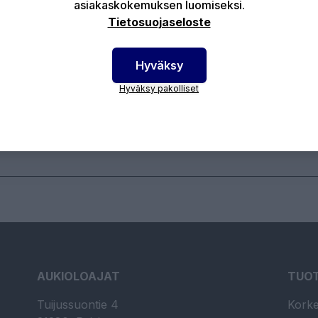
asiakaskokemuksen luomiseksi.
Tietosuojaseloste
keapainenippa / Hydrauliikkanippa Materiaali: Teräs
to: Suora Kierretyyppi: BSP
Hyväksy
Hyväksy pakolliset
otenumero:
12-75010006
AUKIOLOAJAT
TUO
Tuijussuontie 4
Korke