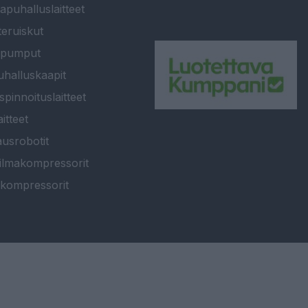
apuhalluslaitteet
teruiskut
ipumput
halluskaapit
spinnoituslaitteet
itteet
usrobotit
ilmakompressorit
kompressorit