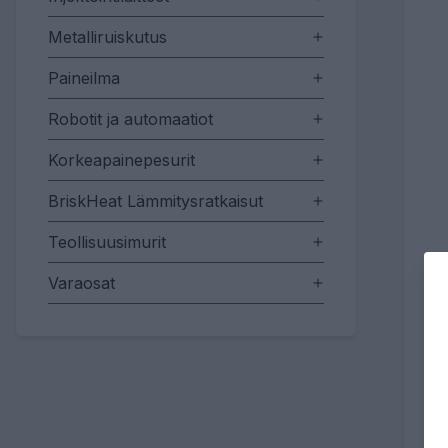
Metalliruiskutus
Paineilma
Robotit ja automaatiot
Korkeapainepesurit
BriskHeat Lämmitysratkaisut
Teollisuusimurit
Varaosat