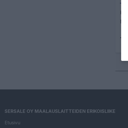
Kor
Muo
Tu
SERSALE OY MAALAUSLAITTEIDEN ERIKOISLIIKE
Etusivu