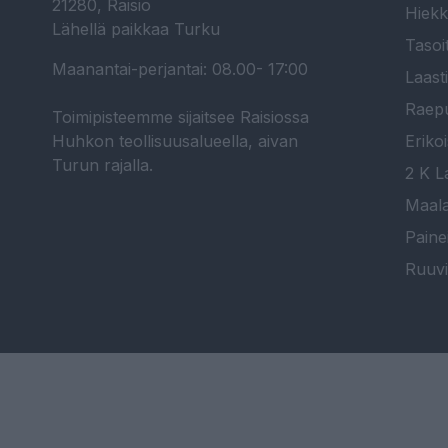
21280, Raisio
Hiekk
Lähellä paikkaa Turku
Tasoi
Maanantai-perjantai: 08.00- 17:00
Laast
Raepu
Toimipisteemme sijaitsee Raisiossa
Huhkon teollisuusalueella, aivan
Erikoi
Turun rajalla.
2 K La
Maala
Paine
Ruuvi