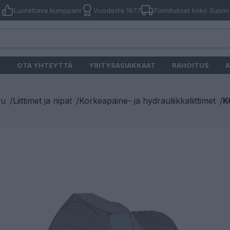
Luotettava kumppani
Vuodesta 1977
Toimitukset koko Suomi
O
OTA YHTEYTTÄ
YRITYSASIAKKAAT
RAHOITUS
A
vu
/
Liittimet ja nipat
/
Korkeapaine- ja hydrauliikkaliittimet
/
K