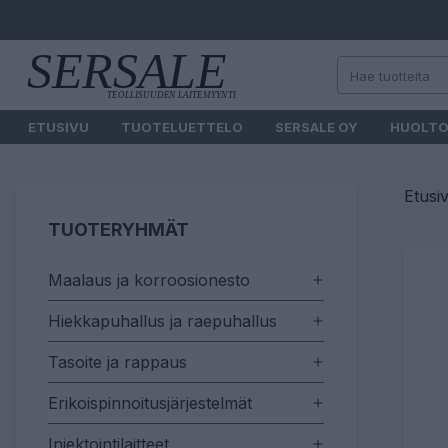
ETUSIVU
TUOTELUETTELO
SERSALE OY
HUOLT
Etusi
TUOTERYHMÄT
Maalaus ja korroosionesto
Hiekkapuhallus ja raepuhallus
Tasoite ja rappaus
Erikoispinnoitusjärjestelmät
Injektointilaitteet