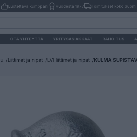
Luotettava kumppani
Vuodesta 1977
Toimitukset koko Suomi
O
OTA YHTEYTTÄ
YRITYSASIAKKAAT
RAHOITUS
A
vu
/
Liittimet ja nipat
/
LVI liittimet ja nipat
/
KULMA SUPISTAVA 