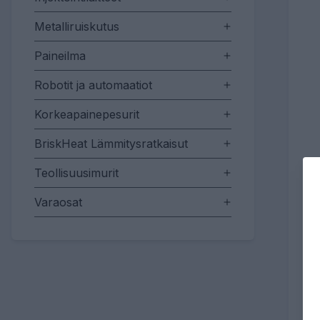
Metalliruiskutus
Paineilma
Robotit ja automaatiot
Korkeapainepesurit
BriskHeat Lämmitysratkaisut
Teollisuusimurit
Varaosat