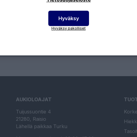
Hyväksy
otenumero:
960809117
Hyväksy pakolliset
AUKIOLOAJAT
TUO
Tuijussuontie 4
Korke
21280, Raisio
Hiekk
Lähellä paikkaa Turku
Tasoi