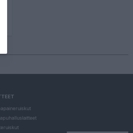
TTEET
apaineruiskut
apuhalluslaitteet
teruiskut