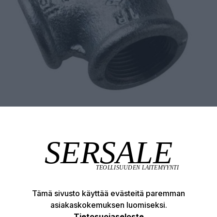
Tämä sivusto käyttää evästeitä paremman
asiakaskokemuksen luomiseksi.
Tuotekuvaus
Tekniset edut
Tietosuojaseloste