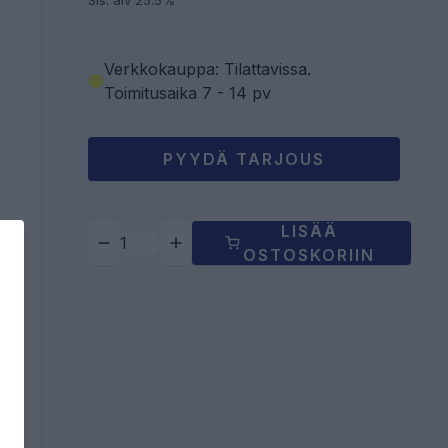
Sis. alv 25.5%
Verkkokauppa: Tilattavissa
.
Toimitusaika 7 - 14 pv
PYYDÄ TARJOUS
LISÄÄ
OSTOSKORIIN