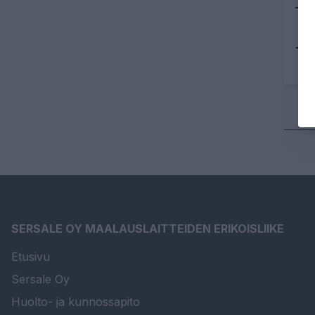
Tu
SERSALE OY MAALAUSLAITTEIDEN ERIKOISLIIKE
Etusivu
Sersale Oy
Huolto- ja kunnossapito