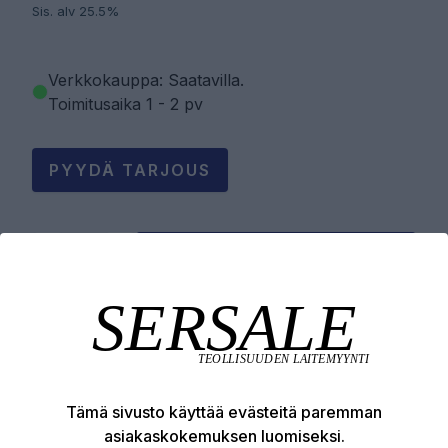
Sis. alv 25.5%
Verkkokauppa: Saatavilla
.
Toimitusaika 1 - 2 pv
PYYDÄ TARJOUS
LISÄÄ OSTOSKORIIN
Tuotekuvaus
Tämä sivusto käyttää evästeitä paremman
Tekniset edut
asiakaskokemuksen luomiseksi.