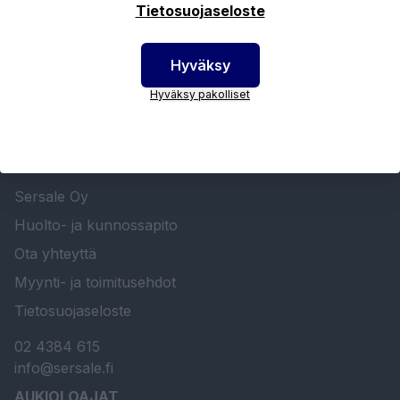
Tietosuojaseloste
Hyväksy
Hyväksy pakolliset
SERSALE OY MAALAUSLAITTEIDEN ERIKOISLIIKE
Etusivu
Sersale Oy
Huolto- ja kunnossapito
Ota yhteyttä
Myynti- ja toimitusehdot
Tietosuojaseloste
02 4384 615
info@sersale.fi
AUKIOLOAJAT