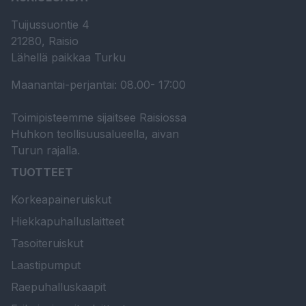
Tuijussuontie 4
21280, Raisio
Lähellä paikkaa Turku
Maanantai-perjantai: 08.00- 17:00
Toimipisteemme sijaitsee Raisiossa
Huhkon teollisuusalueella, aivan
Turun rajalla.
TUOTTEET
Korkeapaineruiskut
Hiekkapuhalluslaitteet
Tasoiteruiskut
Laastipumput
Raepuhalluskaapit