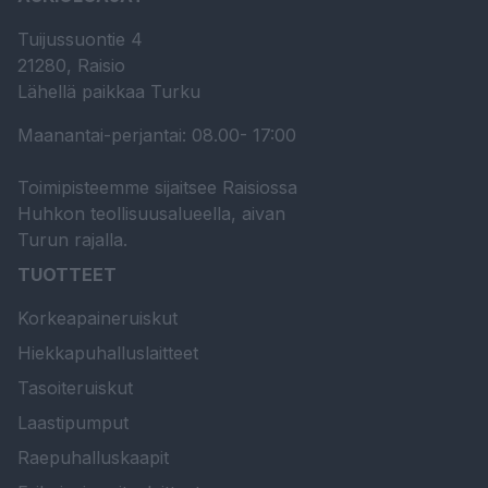
Tuijussuontie 4
21280, Raisio
Lähellä paikkaa Turku
Maanantai-perjantai: 08.00- 17:00
Toimipisteemme sijaitsee Raisiossa
Huhkon teollisuusalueella, aivan
Turun rajalla.
TUOTTEET
Korkeapaineruiskut
Hiekkapuhalluslaitteet
Tasoiteruiskut
Laastipumput
Raepuhalluskaapit