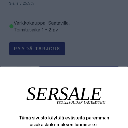
Sis. alv 25.5%
Verkkokauppa: Saatavilla
.
Toimitusaika 1 - 2 pv
PYYDÄ TARJOUS
LISÄÄ OSTOSKORIIN
Tuotekuvaus
Tämä sivusto käyttää evästeitä paremman
Tekniset edut
asiakaskokemuksen luomiseksi.