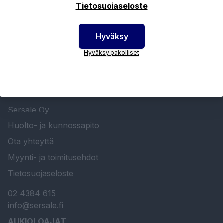
Tietosuojaseloste
Hyväksy
Hyväksy pakolliset
SERSALE OY MAALAUSLAITTEIDEN ERIKOISLIIKE
Etusivu
Sersale Oy
Huolto- ja kunnossapito
Ota yhteyttä
Myynti- ja toimitusehdot
Tietosuojaseloste
02 4384 615
info@sersale.fi
AUKIOLOAJAT