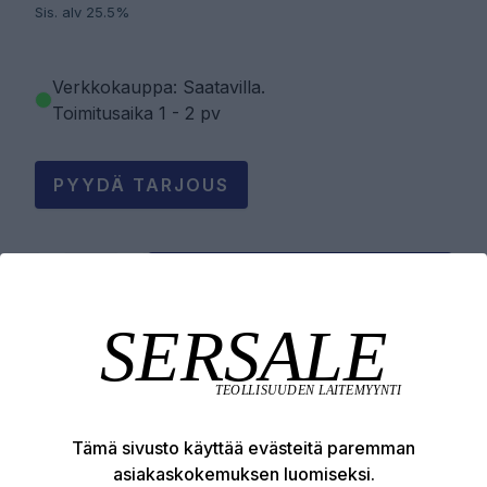
Sis. alv 25.5%
Verkkokauppa: Saatavilla
.
Toimitusaika 1 - 2 pv
PYYDÄ TARJOUS
LISÄÄ OSTOSKORIIN
Tuotekuvaus
Tämä sivusto käyttää evästeitä paremman
Tekniset edut
asiakaskokemuksen luomiseksi.