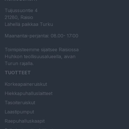
Tuijussuontie 4
21280, Raisio
Lähellä paikkaa Turku
Maanantai-perjantai: 08.00- 17:00
Toimipisteemme sijaitsee Raisiossa
Huhkon teollisuusalueella, aivan
Turun rajalla.
TUOTTEET
Korkeapaineruiskut
Hiekkapuhalluslaitteet
Tasoiteruiskut
Laastipumput
Raepuhalluskaapit