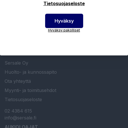
Tietosuojaseloste
Hyväksy
Hyväksy pakolliset
SERSALE OY MAALAUSLAITTEIDEN ERIKOISLIIKE
Etusivu
Sersale Oy
Huolto- ja kunnossapito
Ota yhteyttä
Myynti- ja toimitusehdot
Tietosuojaseloste
02 4384 615
info@sersale.fi
AUKIOLOAJAT