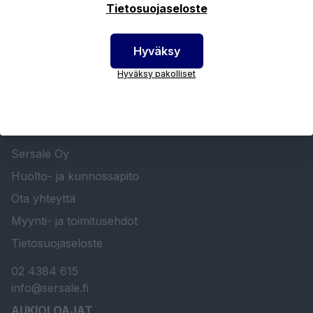
Tietosuojaseloste
Hyväksy
Hyväksy pakolliset
SERSALE OY MAALAUSLAITTEIDEN ERIKOISLIIKE
Etusivu
Sersale Oy
Huolto- ja kunnossapito
Ota yhteyttä
Myynti- ja toimitusehdot
Tietosuojaseloste
02 4384 615
info@sersale.fi
AUKIOLOAJAT