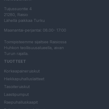
Tuijussuontie 4
21280, Raisio
Lähellä paikkaa Turku
Maanantai-perjantai: 08.00- 17:00
Toimipisteemme sijaitsee Raisiossa
Huhkon teollisuusalueella, aivan
Turun rajalla.
TUOTTEET
Korkeapaineruiskut
Hiekkapuhalluslaitteet
Tasoiteruiskut
Laastipumput
Raepuhalluskaapit