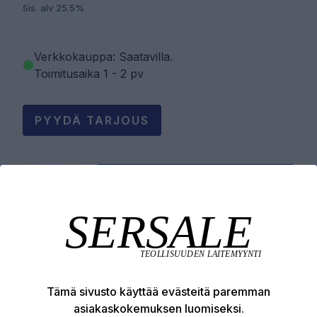
Sis. alv 25.5%
Verkkokauppa: Saatavilla
.
Toimitusaika 1 - 2 pv
PYYDÄ TARJOUS
LISÄÄ OSTOSKORIIN
Tuotekuvaus
Tämä sivusto käyttää evästeitä paremman
Tekniset edut
asiakaskokemuksen luomiseksi.