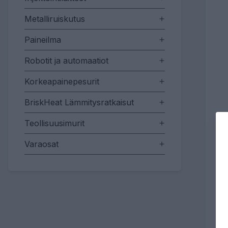
Metalliruiskutus
Paineilma
Robotit ja automaatiot
Korkeapainepesurit
BriskHeat Lämmitysratkaisut
Teollisuusimurit
Varaosat