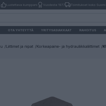
Luotettava kumppani
Vuodesta 1977
Toimitukset koko Suomi
O
OTA YHTEYTTÄ
YRITYSASIAKKAAT
RAHOITUS
A
vu
/
Liittimet ja nipat
/
Korkeapaine- ja hydrauliikkaliittimet
/
K