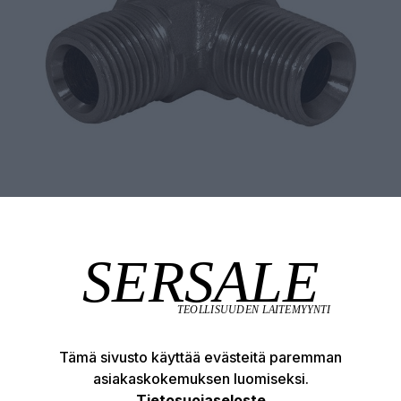
Tämä sivusto käyttää evästeitä paremman
asiakaskokemuksen luomiseksi.
Tuotekuvaus
Tekniset edut
Tietosuojaseloste