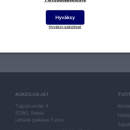
Hyväksy
otenumero:
12-4490-12
Hyväksy pakolliset
AUKIOLOAJAT
TUO
Tuijussuontie 4
Korke
21280, Raisio
Hiekk
Lähellä paikkaa Turku
Tasoi