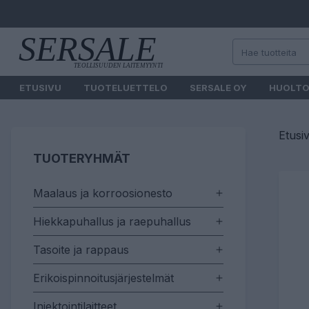
ETUSIVU
TUOTELUETTELO
SERSALE OY
HUOLT
Etusi
TUOTERYHMÄT
Maalaus ja korroosionesto
Hiekkapuhallus ja raepuhallus
Tasoite ja rappaus
Erikoispinnoitusjärjestelmät
Injektointilaitteet