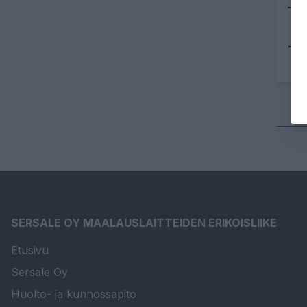
Tu
SERSALE OY MAALAUSLAITTEIDEN ERIKOISLIIKE
Etusivu
Sersale Oy
Huolto- ja kunnossapito