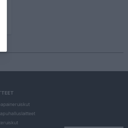
TTEET
apaineruiskut
apuhalluslaitteet
teruiskut