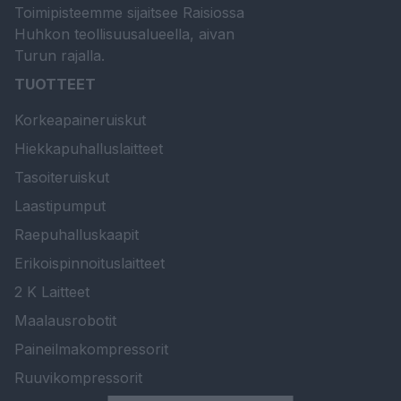
Toimipisteemme sijaitsee Raisiossa
Huhkon teollisuusalueella, aivan
Turun rajalla.
TUOTTEET
Korkeapaineruiskut
Hiekkapuhalluslaitteet
Tasoiteruiskut
Laastipumput
Raepuhalluskaapit
Erikoispinnoituslaitteet
2 K Laitteet
Maalausrobotit
Paineilmakompressorit
Ruuvikompressorit