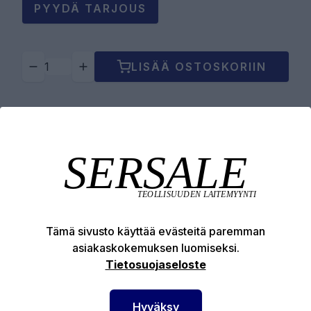
PYYDÄ TARJOUS
LISÄÄ OSTOSKORIIN
Tuotekuvaus
Tekniset edut
Tämä sivusto käyttää evästeitä paremman
asiakaskokemuksen luomiseksi.
Tietosuojaseloste
SERSALE OY MAALAUSLAITTEIDEN ERIKOISLIIKE
Hyväksy