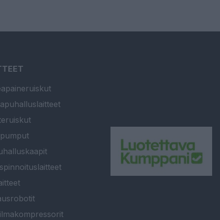
TTEET
apaineruiskut
apuhalluslaitteet
teruiskut
ipumput
halluskaapit
spinnoituslaitteet
itteet
usrobotit
ilmakompressorit