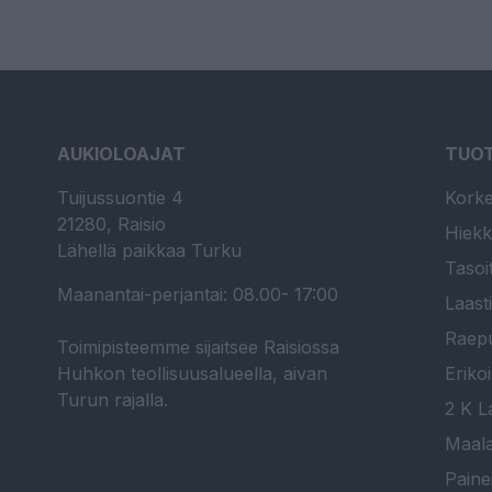
AUKIOLOAJAT
TUO
Tuijussuontie 4
Korke
21280, Raisio
Hiekk
Lähellä paikkaa Turku
Tasoi
Maanantai-perjantai: 08.00- 17:00
Laast
Raepu
Toimipisteemme sijaitsee Raisiossa
Huhkon teollisuusalueella, aivan
Erikoi
Turun rajalla.
2 K La
Maala
Paine