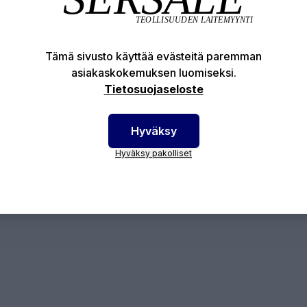
Tuotekuvaus
Tekniset edut
alarin huppu neppareilla
Tämä sivusto käyttää evästeitä paremman
larin huppu on valmistettu Suomessa ja 100% puuvilla
asiakaskokemuksen luomiseksi.
Tietosuojaseloste
otenumero:
12547
Hyväksy
Hyväksy pakolliset