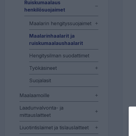
Ruiskumaalaus
henkilösuojaimet
Maalarin hengityssuojaimet
Maalarinhaalarit ja
ruiskumaalaushaalarit
Hengitysilman suodattimet
Työkäsineet
Suojalasit
Maalaamoille
Laadunvalvonta- ja
mittauslaitteet
Liuotintislaimet ja tislauslaitteet