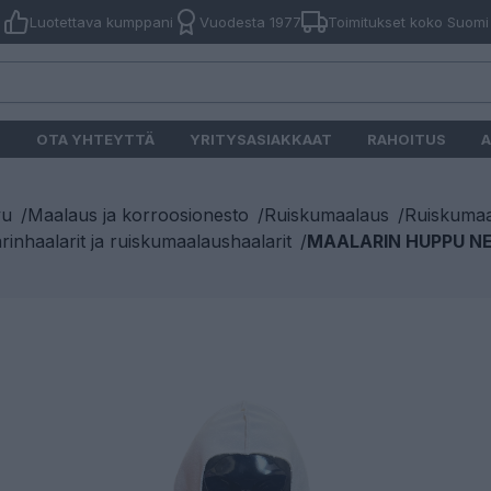
Luotettava kumppani
Vuodesta 1977
Toimitukset koko Suomi
O
OTA YHTEYTTÄ
YRITYSASIAKKAAT
RAHOITUS
A
vu
/
Maalaus ja korroosionesto
/
Ruiskumaalaus
/
Ruiskumaa
rinhaalarit ja ruiskumaalaushaalarit
/
MAALARIN HUPPU NEP