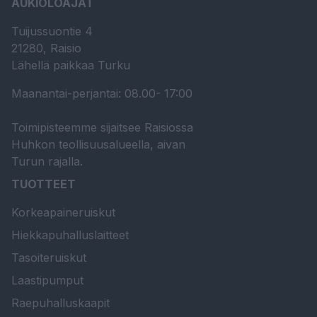
AUKIOLOAJAT
Tuijussuontie 4
21280, Raisio
Lähellä paikkaa Turku
Maanantai-perjantai: 08.00- 17:00
Toimipisteemme sijaitsee Raisiossa
Huhkon teollisuusalueella, aivan
Turun rajalla.
TUOTTEET
Korkeapaineruiskut
Hiekkapuhalluslaitteet
Tasoiteruiskut
Laastipumput
Raepuhalluskaapit