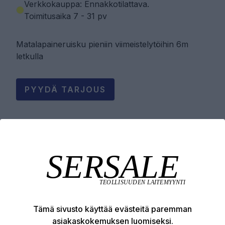
Verkkokauppa: Ennakkotilattava
.
Toimitusaika 7 - 31 pv
Matalapaineruisku pieniin viimeistelytöihin 6m
letkulla
PYYDÄ TARJOUS
LISÄÄ OSTOSKORIIN
Tuotekuvaus
Tämä sivusto käyttää evästeitä paremman
Tekniset edut
asiakaskokemuksen luomiseksi.