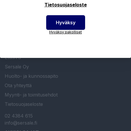
Tietosuojaseloste
Hyväksy
Hyväksy pakolliset
SERSALE OY MAALAUSLAITTEIDEN ERIKOISLIIKE
Etusivu
Sersale Oy
Huolto- ja kunnossapito
Ota yhteyttä
Myynti- ja toimitusehdot
Tietosuojaseloste
02 4384 615
info@sersale.fi