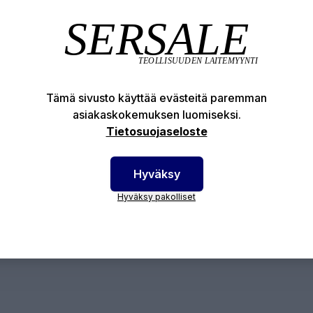
Tuotekuvaus
Tekniset edut
otenumero:
82-MT30156
Tämä sivusto käyttää evästeitä paremman
asiakaskokemuksen luomiseksi.
Tietosuojaseloste
Hyväksy
Hyväksy pakolliset