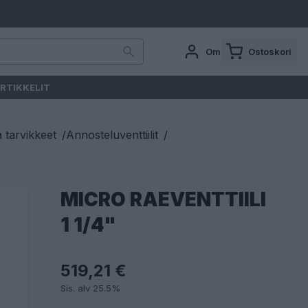
Oma tili
Ostoskori
RTIKKELIT
a tarvikkeet
/
Annosteluventtiilit
/
MICRO RAEVENTTIILI
1 1/4"
519,21 €
Sis. alv 25.5%