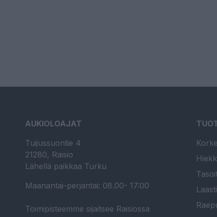
AUKIOLOAJAT
TUO
Tuijussuontie 4
Korke
21280, Raisio
Hiekk
Lähellä paikkaa Turku
Tasoi
Maanantai-perjantai: 08.00- 17:00
Laast
Raepu
Toimipisteemme sijaitsee Raisiossa