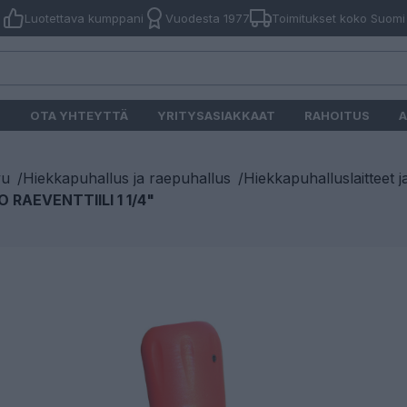
Luotettava kumppani
Vuodesta 1977
Toimitukset koko Suomi
O
OTA YHTEYTTÄ
YRITYSASIAKKAAT
RAHOITUS
A
vu
/
Hiekkapuhallus ja raepuhallus
/
Hiekkapuhalluslaitteet j
 RAEVENTTIILI 1 1/4"