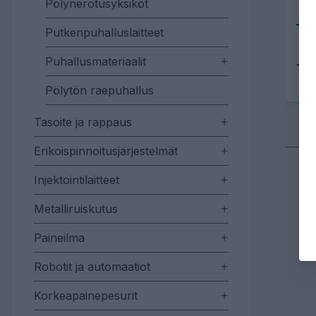
Pölynerotusyksiköt
Putkenpuhalluslaitteet
Puhallusmateriaalit
Tu
Pölytön raepuhallus
Tasoite ja rappaus
Erikoispinnoitusjärjestelmät
Injektointilaitteet
Metalliruiskutus
Paineilma
Robotit ja automaatiot
Korkeapainepesurit