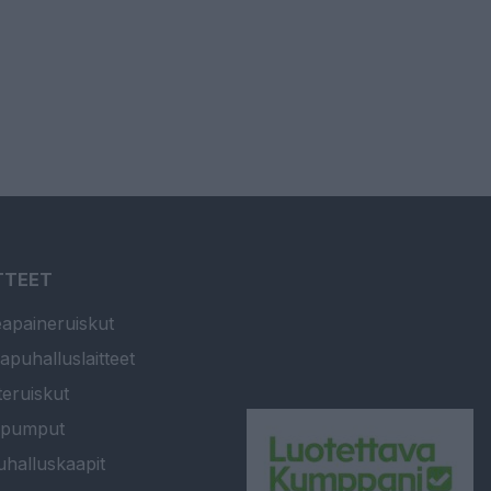
TTEET
apaineruiskut
apuhalluslaitteet
teruiskut
ipumput
halluskaapit