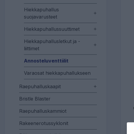
Hiekkapuhallus
suojavarusteet
Hiekkapuhallussuuttimet
Hiekkapuhallusletkut ja -
liittimet
Annosteluventtiilit
Varaosat hiekkapuhallukseen
Raepuhalluskaapit
Bristle Blaster
Raepuhalluskammiot
Rakeenerotussyklonit