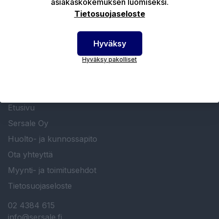
asiakaskokemuksen luomiseksi.
Tietosuojaseloste
Hyväksy
Hyväksy pakolliset
SERSALE OY MAALAUSLAITTEIDEN ERIKOISLIIKE
Etusivu
Sersale Oy
Huolto- ja kunnossapito
Ota yhteyttä
Myynti- ja toimitusehdot
Tietosuojaseloste
02 4384 615
info@sersale.fi