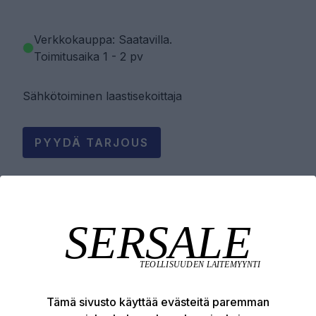
Verkkokauppa: Saatavilla
.
Toimitusaika 1 - 2 pv
Sähkötoiminen laastisekoittaja
PYYDÄ TARJOUS
LISÄÄ OSTOSKORIIN
Tuotekuvaus
Tämä sivusto käyttää evästeitä paremman
Tekniset edut