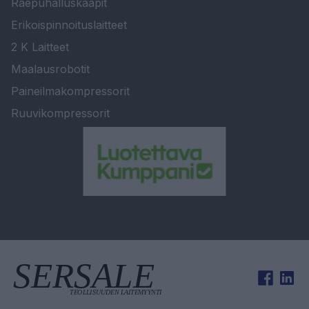
Raepuhalluskaapit
Erikoispinnoituslaitteet
2 K Laitteet
Maalausrobotit
Paineilmakompressorit
Ruuvikompressorit