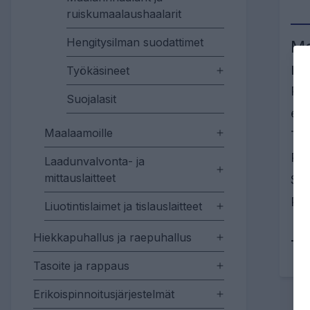
ruiskumaalaushaalarit
Hengitysilman suodattimet
Mo
mo
Työkäsineet
Puh
Suojalasit
eri
Maalaamoille
Tri
Rai
Laadunvalvonta- ja
mittauslaitteet
Ser
PPE
Liuotintislaimet ja tislauslaitteet
Hiekkapuhallus ja raepuhallus
Tu
Tasoite ja rappaus
Erikoispinnoitusjärjestelmät