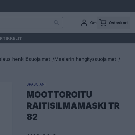
Oma tili
Ostoskori
RTIKKELIT
laus henkilösuojaimet
/
Maalarin hengityssuojaimet
/
SPASCIANI
MOOTTOROITU
RAITISILMAMASKI TR
82