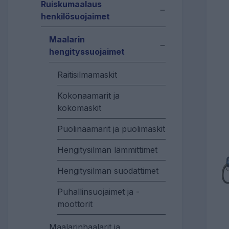
Ruiskumaalaus
henkilösuojaimet
Maalarin
hengityssuojaimet
Raitisilmamaskit
Kokonaamarit ja
kokomaskit
Puolinaamarit ja puolimaskit
Hengitysilman lämmittimet
Hengitysilman suodattimet
Puhallinsuojaimet ja -
moottorit
Maalarinhaalarit ja