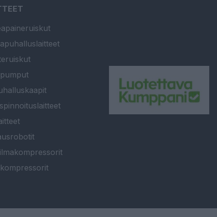
TTEET
apaineruiskut
apuhalluslaitteet
teruiskut
ipumput
halluskaapit
spinnoituslaitteet
itteet
usrobotit
ilmakompressorit
kompressorit