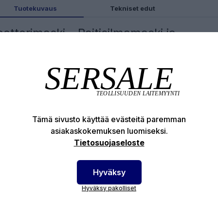
Tuotekuvaus
Tekniset edut
ottorimaski - Raitisilmamaski ja
ottoripuhallin
allinmoottori ja TR82 kokonaamari Triplex lasilla. Sopi
nomaisesti maalaamoiden ja maalarien käyttöön, koska
plex lasi kestää liuotinpesua.
tisilmamaski moottorilla
Tämä sivusto käyttää evästeitä paremman
tifioitu EN 12941:1998+A2:2008 Luokka TM3.
asiakaskokemuksen luomiseksi.
 Regulation 2016/425/EU.
Tietosuojaseloste
otenumero:
70RS130840000
Hyväksy
Hyväksy pakolliset