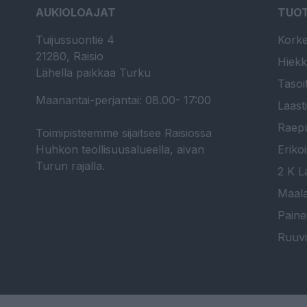
AUKIOLOAJAT
TUO
Tuijussuontie 4
Korke
21280, Raisio
Hiekk
Lähellä paikkaa Turku
Tasoi
Maanantai-perjantai: 08.00- 17:00
Laast
Raepu
Toimipisteemme sijaitsee Raisiossa
Huhkon teollisuusalueella, aivan
Erikoi
Turun rajalla.
2 K La
Maala
Paine
Ruuvi