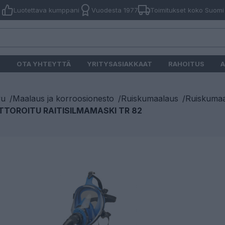
Luotettava kumppani
Vuodesta 1977
Toimitukset koko Suomi
O
OTA YHTEYTTÄ
YRITYSASIAKKAAT
RAHOITUS
A
vu
/
Maalaus ja korroosionesto
/
Ruiskumaalaus
/
Ruiskumaa
TOROITU RAITISILMAMASKI TR 82