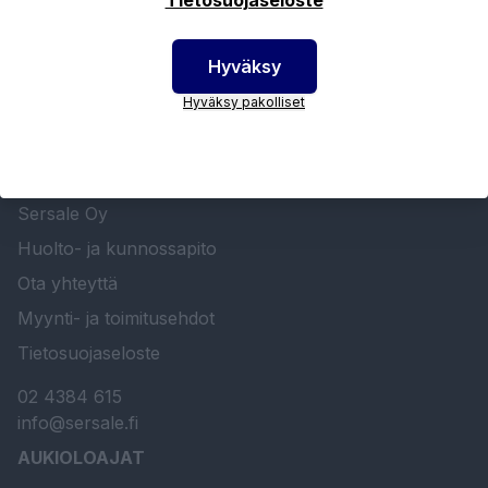
Hyväksy
Hyväksy pakolliset
SERSALE OY MAALAUSLAITTEIDEN ERIKOISLIIKE
Etusivu
Sersale Oy
Huolto- ja kunnossapito
Ota yhteyttä
Myynti- ja toimitusehdot
Tietosuojaseloste
02 4384 615
info@sersale.fi
AUKIOLOAJAT