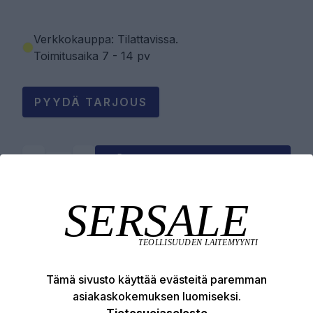
Verkkokauppa: Tilattavissa
.
Toimitusaika 7 - 14 pv
PYYDÄ TARJOUS
LISÄÄ OSTOSKORIIN
Tuotekuvaus
Tekniset edut
Tämä sivusto käyttää evästeitä paremman
asiakaskokemuksen luomiseksi.
Tietosuojaseloste