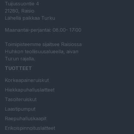
Tuijussuontie 4
21280, Raisio
Lähellä paikkaa Turku
Maanantai-perjantai: 08.00- 17:00
Toimipisteemme sijaitsee Raisiossa
Huhkon teollisuusalueella, aivan
Turun rajalla.
TUOTTEET
Korkeapaineruiskut
Hiekkapuhalluslaitteet
Tasoiteruiskut
Laastipumput
Raepuhalluskaapit
Erikoispinnoituslaitteet