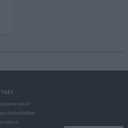
TTEET
apaineruiskut
apuhalluslaitteet
teruiskut