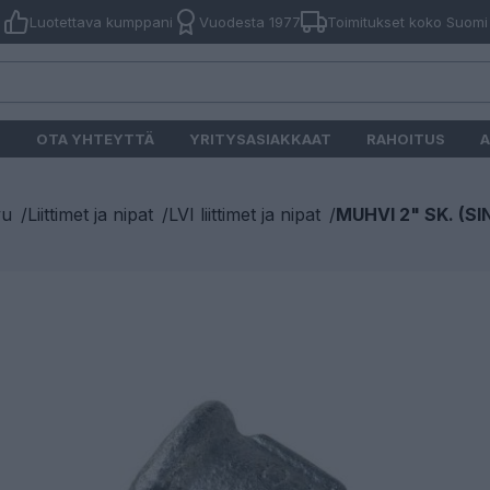
Luotettava kumppani
Vuodesta 1977
Toimitukset koko Suomi
O
OTA YHTEYTTÄ
YRITYSASIAKKAAT
RAHOITUS
A
vu
/
Liittimet ja nipat
/
LVI liittimet ja nipat
/
MUHVI 2" SK. (SI