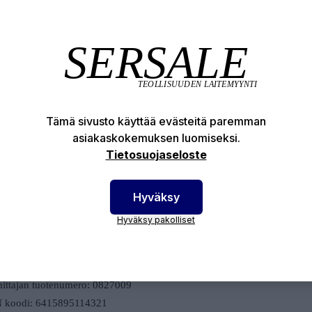
itty kierreosa. EN 10242/A1.
dardit:
1562; EN ISO 6892-1
1562:2009, EN 10242:1997
Tämä sivusto käyttää evästeitä paremman
asiakaskokemuksen luomiseksi.
aniset ominaisuudet:
Tietosuojaseloste
olujuus: 400 N/mm2
ittu käyttöpaine: 25 bar(-20°C-120°C)
%: 220N/mm2
Hyväksy
yvyys: 7%
Hyväksy pakolliset
uus: max 220HB
tenumero:
0827009
ittajan tuotenumero:
0827009
 koodi:
6415895114321