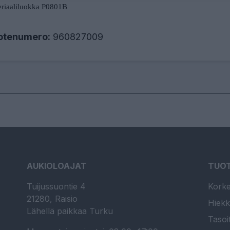
riaaliluokka
P0801B
otenumero:
960827009
AUKIOLOAJAT
TUO
Tuijussuontie 4
Korke
21280, Raisio
Hiekk
Lähellä paikkaa Turku
Tasoi