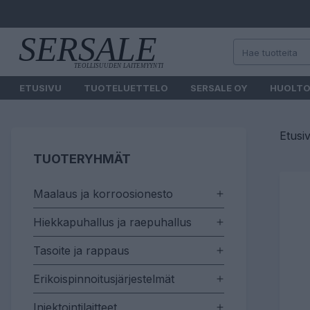
ETUSIVU
TUOTELUETTELO
SERSALE OY
HUOLT
Etusi
TUOTERYHMÄT
Maalaus ja korroosionesto
Hiekkapuhallus ja raepuhallus
Tasoite ja rappaus
Erikoispinnoitusjärjestelmät
Injektointilaitteet