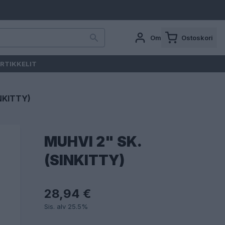
Oma tili
Ostoskori
RTIKKELIT
NKITTY)
MUHVI 2" SK.
(SINKITTY)
28,94 €
Sis. alv 25.5%