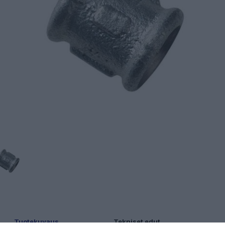
Tuotekuvaus
Tekniset edut