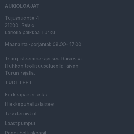
AUKIOLOAJAT
Tuijussuontie 4
21280, Raisio
Lähellä paikkaa Turku
Maanantai-perjantai: 08.00- 17:00
Toimipisteemme sijaitsee Raisiossa
Huhkon teollisuusalueella, aivan
Turun rajalla.
TUOTTEET
Korkeapaineruiskut
Hiekkapuhalluslaitteet
Tasoiteruiskut
Laastipumput
Raepuhalluskaapit