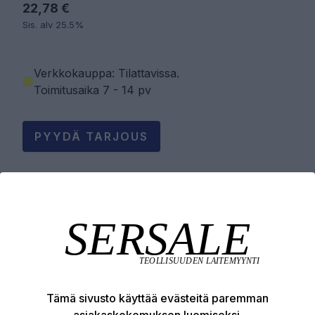
22,78 €
Sis. alv 25.5%
Verkkokauppa: Tilattavissa
.
Toimitusaika 7 - 14 pv
PYYDÄ TARJOUS
LISÄÄ OSTOSKORIIN
Tuotekuvaus
Tämä sivusto käyttää evästeitä paremman
Tekniset edut
asiakaskokemuksen luomiseksi.