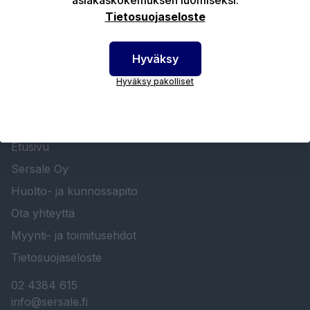
Tietosuojaseloste
Hyväksy
Hyväksy pakolliset
SERSALE OY MAALAUSLAITTEIDEN ERIKOISLIIKE
Etusivu
Sersale Oy
Huolto- ja kunnossapito
Ota yhteyttä
Myynti- ja toimitusehdot
Tietosuojaseloste
02 4384 615
info@sersale.fi