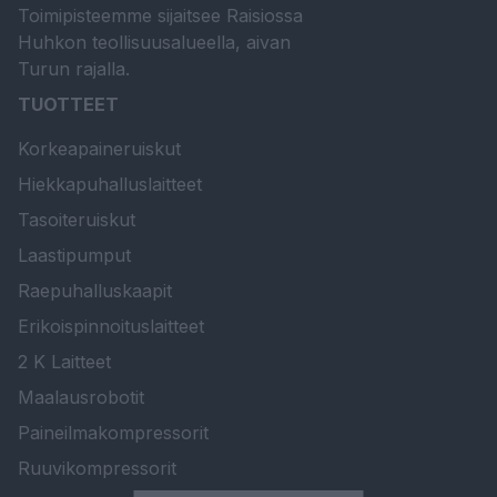
Toimipisteemme sijaitsee Raisiossa
Huhkon teollisuusalueella, aivan
Turun rajalla.
TUOTTEET
Korkeapaineruiskut
Hiekkapuhalluslaitteet
Tasoiteruiskut
Laastipumput
Raepuhalluskaapit
Erikoispinnoituslaitteet
2 K Laitteet
Maalausrobotit
Paineilmakompressorit
Ruuvikompressorit