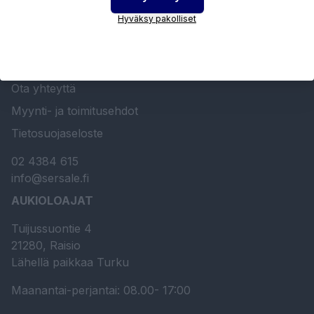
Hyväksy pakolliset
Etusivu
Sersale Oy
Huolto- ja kunnossapito
Ota yhteyttä
Myynti- ja toimitusehdot
Tietosuojaseloste
02 4384 615
info@sersale.fi
AUKIOLOAJAT
Tuijussuontie 4
21280, Raisio
Lähellä paikkaa Turku
Maanantai-perjantai: 08.00- 17:00