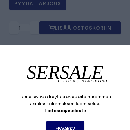
PYYDÄ TARJOUS
LISÄÄ OSTOSKORIIN
Tuotekuvaus
Tekniset edut
Tämä sivusto käyttää evästeitä paremman
asiakaskokemuksen luomiseksi.
Tietosuojaseloste
SERSALE OY MAALAUSLAITTEIDEN ERIKOISLIIKE
Hyväksy