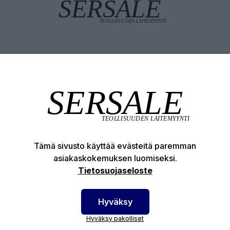
Tuotekuvaus
Tekniset edut
Tämä sivusto käyttää evästeitä paremman
otenumero:
68-0005003
asiakaskokemuksen luomiseksi.
Tietosuojaseloste
Hyväksy
Hyväksy pakolliset