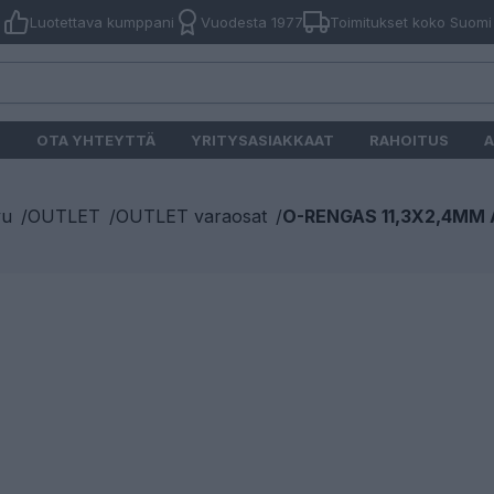
Luotettava kumppani
Vuodesta 1977
Toimitukset koko Suomi
O
OTA YHTEYTTÄ
YRITYSASIAKKAAT
RAHOITUS
A
vu
/
OUTLET
/
OUTLET varaosat
/
O-RENGAS 11,3X2,4MM