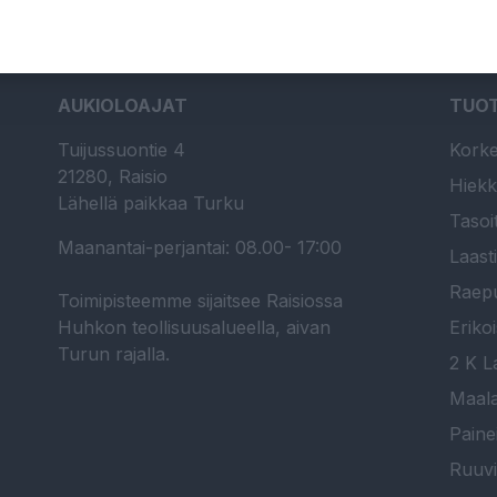
AUKIOLOAJAT
TUO
Tuijussuontie 4
Korke
21280, Raisio
Hiekk
Lähellä paikkaa Turku
Tasoi
Maanantai-perjantai: 08.00- 17:00
Laast
Raepu
Toimipisteemme sijaitsee Raisiossa
Huhkon teollisuusalueella, aivan
Erikoi
Turun rajalla.
2 K La
Maala
Paine
Ruuvi