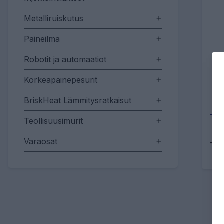
Metalliruiskutus
Paineilma
Robotit ja automaatiot
Korkeapainepesurit
BriskHeat Lämmitysratkaisut
Teollisuusimurit
Varaosat
Tu