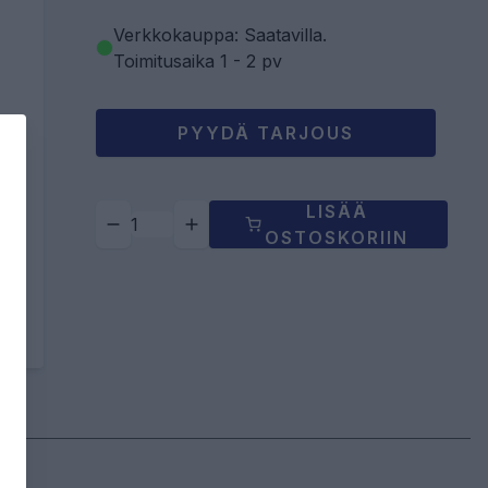
Verkkokauppa: Saatavilla
.
Toimitusaika 1 - 2 pv
PYYDÄ TARJOUS
LISÄÄ
OSTOSKORIIN