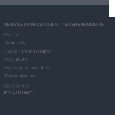
SERSALE OY MAALAUSLAITTEIDEN ERIKOISLIIKE
Etusivu
Sersale Oy
Huolto- ja kunnossapito
Ota yhteyttä
Myynti- ja toimitusehdot
Tietosuojaseloste
02 4384 615
info@sersale.fi