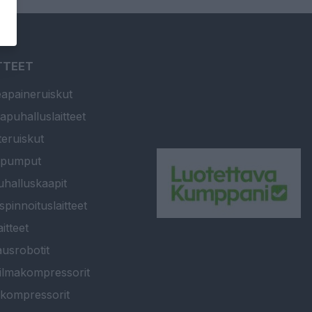
TTEET
apaineruiskut
apuhalluslaitteet
teruiskut
ipumput
halluskaapit
spinnoituslaitteet
itteet
usrobotit
ilmakompressorit
kompressorit