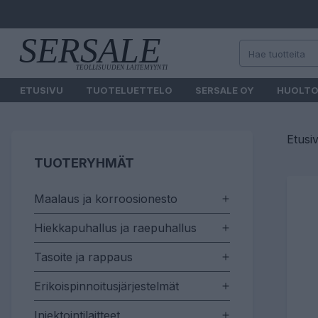
ETUSIVU
TUOTELUETTELO
SERSALE OY
HUOLT
Etusi
TUOTERYHMÄT
Maalaus ja korroosionesto
Hiekkapuhallus ja raepuhallus
Tasoite ja rappaus
Erikoispinnoitusjärjestelmät
Injektointilaitteet