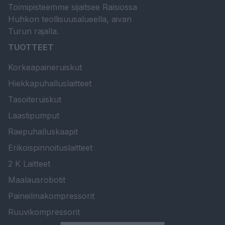
Toimipisteemme sijaitsee Raisiossa
Huhkon teollisuusalueella, aivan
Turun rajalla.
TUOTTEET
Korkeapaineruiskut
Hiekkapuhalluslaitteet
Tasoiteruiskut
Laastipumput
Raepuhalluskaapit
Erikoispinnoituslaitteet
2 K Laitteet
Maalausrobotit
Paineilmakompressorit
Ruuvikompressorit