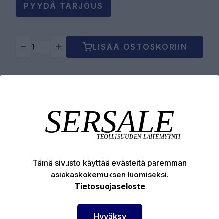
PYYDÄ TARJOUS
LISÄÄ OSTOSKORIIN
Tuotekuvaus
Tekniset edut
Tämä sivusto käyttää evästeitä paremman
asiakaskokemuksen luomiseksi.
Tietosuojaseloste
SERSALE OY MAALAUSLAITTEIDEN ERIKOISLIIKE
Hyväksy