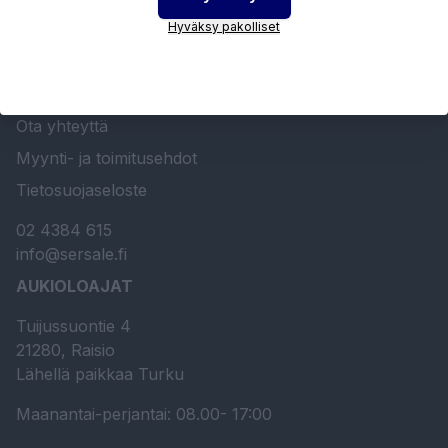
Hyväksy pakolliset
Etusivu
Sersale Oy
Huolto- ja kunnossapito
Ota yhteyttä
Myynti- ja toimitusehdot
Tietosuojaseloste
02 4384 615
info@sersale.fi
AUKIOLOAJAT
Tuijussuontie 4
21280, Raisio
Lähellä paikkaa Turku
Maanantai-perjantai: 08.00- 17:00