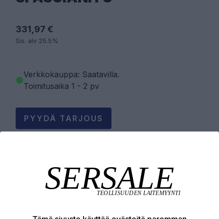
331,97 €
Sis. alv 25.5%
Verkkokauppa: Saatavilla
.
Toimitusaika 1 - 2 pv
PYYDÄ TARJOUS
LISÄÄ OSTOSKORIIN
Tuotekuvaus
Tämä sivusto käyttää evästeitä paremman