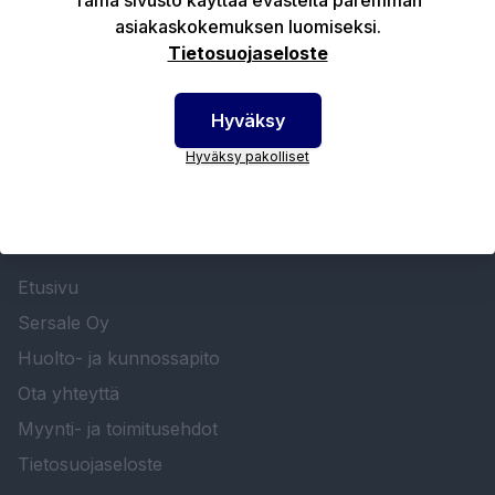
asiakaskokemuksen luomiseksi.
Tekniset edut
Tietosuojaseloste
Hyväksy
Hyväksy pakolliset
SERSALE OY MAALAUSLAITTEIDEN ERIKOISLIIKE
Etusivu
Sersale Oy
Huolto- ja kunnossapito
Ota yhteyttä
Myynti- ja toimitusehdot
Tietosuojaseloste