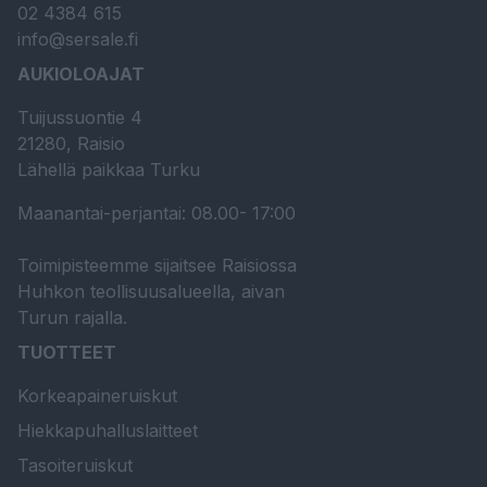
02 4384 615
info@sersale.fi
AUKIOLOAJAT
Tuijussuontie 4
21280, Raisio
Lähellä paikkaa Turku
Maanantai-perjantai: 08.00- 17:00
Toimipisteemme sijaitsee Raisiossa
Huhkon teollisuusalueella, aivan
Turun rajalla.
TUOTTEET
Korkeapaineruiskut
Hiekkapuhalluslaitteet
Tasoiteruiskut