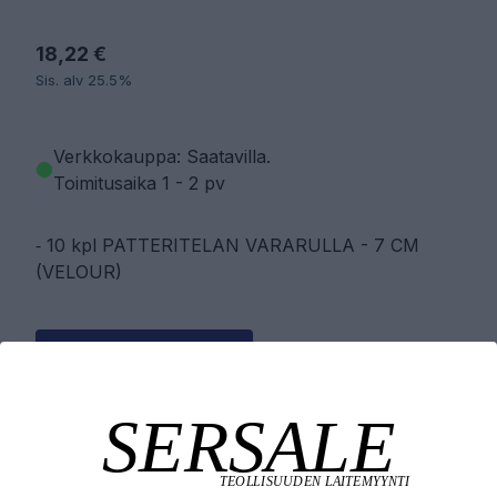
18,22 €
Sis. alv 25.5%
Verkkokauppa: Saatavilla
.
Toimitusaika 1 - 2 pv
⁃ 10 kpl PATTERITELAN VARARULLA - 7 CM
(VELOUR)
PYYDÄ TARJOUS
LISÄÄ OSTOSKORIIN