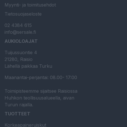
Myynti- ja toimitusehdot
Tietosuojaseloste
02 4384 615
info@sersale.fi
AUKIOLOAJAT
Tuijussuontie 4
21280, Raisio
Lähellä paikkaa Turku
Maanantai-perjantai: 08.00- 17:00
Toimipisteemme sijaitsee Raisiossa
Huhkon teollisuusalueella, aivan
Turun rajalla.
TUOTTEET
Korkeapaineruiskut