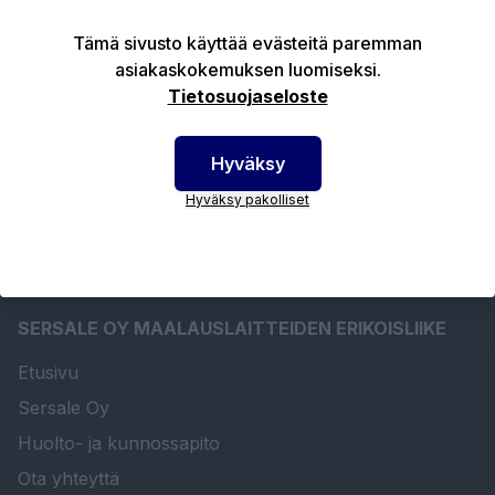
Tämä sivusto käyttää evästeitä paremman
Tuotekuvaus
asiakaskokemuksen luomiseksi.
Tietosuojaseloste
Tekniset edut
Hyväksy
Hyväksy pakolliset
SERSALE OY MAALAUSLAITTEIDEN ERIKOISLIIKE
Etusivu
Sersale Oy
Huolto- ja kunnossapito
Ota yhteyttä