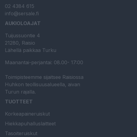
02 4384 615
info@sersale.fi
AUKIOLOAJAT
Tuijussuontie 4
21280, Raisio
Lähellä paikkaa Turku
Maanantai-perjantai: 08.00- 17:00
Toimipisteemme sijaitsee Raisiossa
Huhkon teollisuusalueella, aivan
Turun rajalla.
TUOTTEET
Korkeapaineruiskut
Hiekkapuhalluslaitteet
Tasoiteruiskut