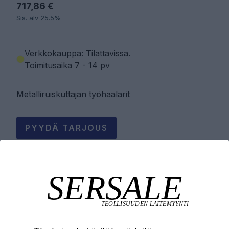
717,86 €
Sis. alv 25.5%
Verkkokauppa: Tilattavissa
.
Toimitusaika 7 - 14 pv
Metalliruiskuttajan työhaalarit
PYYDÄ TARJOUS
LISÄÄ OSTOSKORIIN
Tuotekuvaus