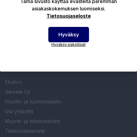
Tämä sivusto käyttää evästeitä paremman
asiakaskokemuksen luomiseksi.
Tekniset edut
Tietosuojaseloste
Hyväksy
Hyväksy pakolliset
SERSALE OY MAALAUSLAITTEIDEN ERIKOISLIIKE
Etusivu
Sersale Oy
Huolto- ja kunnossapito
Ota yhteyttä
Myynti- ja toimitusehdot
Tietosuojaseloste