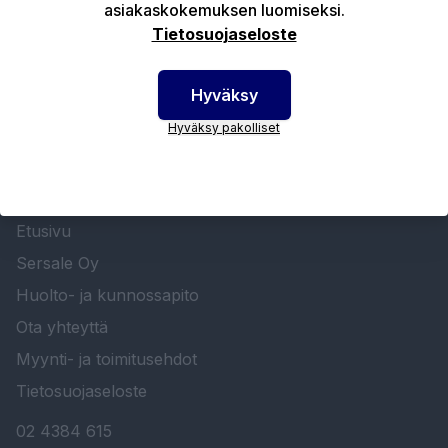
Tekniset edut
asiakaskokemuksen luomiseksi.
Tietosuojaseloste
Hyväksy
Hyväksy pakolliset
SERSALE OY MAALAUSLAITTEIDEN ERIKOISLIIKE
Etusivu
Sersale Oy
Huolto- ja kunnossapito
Ota yhteyttä
Myynti- ja toimitusehdot
Tietosuojaseloste
02 4384 615