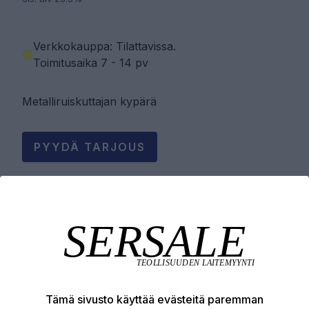
Verkkokauppa: Tilattavissa
.
Toimitusaika 7 - 14 pv
Metalliruiskuttajan kypärä
PYYDÄ TARJOUS
LISÄÄ OSTOSKORIIN
Tuotekuvaus
Tämä sivusto käyttää evästeitä paremman