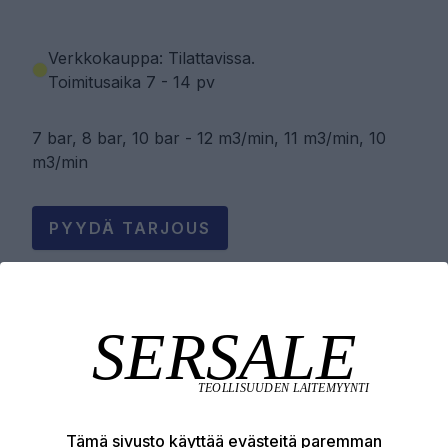
Verkkokauppa: Tilattavissa
.
Toimitusaika 7 - 14 pv
7 bar, 8 bar, 10 bar - 12 m3/min, 11 m3/min, 10
m3/min
PYYDÄ TARJOUS
LISÄÄ OSTOSKORIIN
Tuotekuvaus
Tämä sivusto käyttää evästeitä paremman