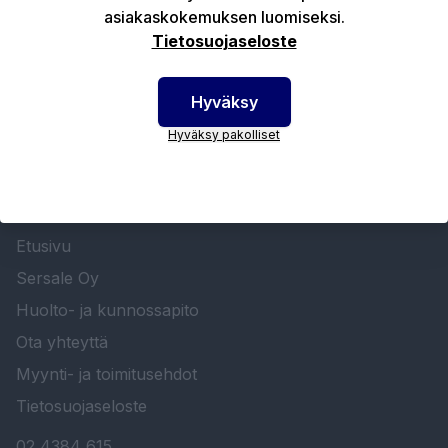
asiakaskokemuksen luomiseksi.
Tekniset edut
Tietosuojaseloste
Hyväksy
Hyväksy pakolliset
SERSALE OY MAALAUSLAITTEIDEN ERIKOISLIIKE
Etusivu
Sersale Oy
Huolto- ja kunnossapito
Ota yhteyttä
Myynti- ja toimitusehdot
Tietosuojaseloste
02 4384 615