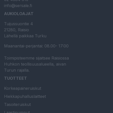
info@sersale.fi
AUKIOLOAJAT
Tuijussuontie 4
21280, Raisio
Lähellä paikkaa Turku
Maanantai-perjantai: 08.00- 17:00
Toimipisteemme sijaitsee Raisiossa
Huhkon teollisuusalueella, aivan
Turun rajalla.
TUOTTEET
Korkeapaineruiskut
Hiekkapuhalluslaitteet
Tasoiteruiskut
Laastipumput