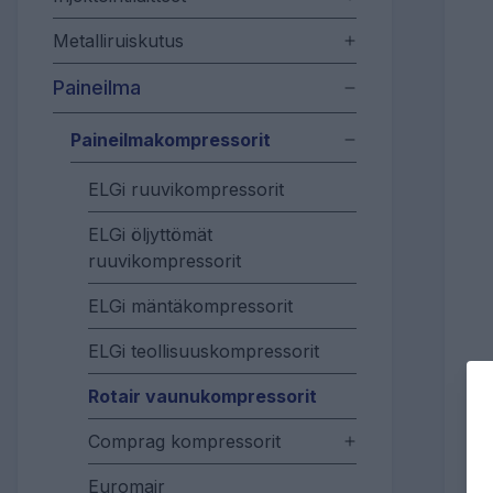
Metalliruiskutus
Paineilma
Paineilmakompressorit
ELGi ruuvikompressorit
ELGi öljyttömät
ruuvikompressorit
ELGi mäntäkompressorit
ELGi teollisuuskompressorit
Rotair vaunukompressorit
Comprag kompressorit
Euromair