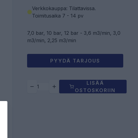
Verkkokauppa: Tilattavissa
.
Toimitusaika 7 - 14 pv
7,0 bar, 10 bar, 12 bar - 3,6 m3/min, 3,0
m3/min, 2,25 m3/min
PYYDÄ TARJOUS
LISÄÄ
OSTOSKORIIN