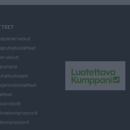
TTEET
apaineruiskut
apuhalluslaitteet
teruiskut
ipumput
halluskaapit
spinnoituslaitteet
itteet
usrobotit
ilmakompressorit
kompressorit