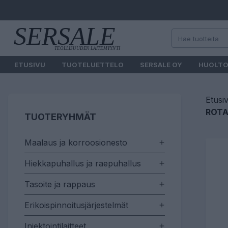
ETUSIVU
TUOTELUETTELO
SERSALE OY
HUOLT
Etusi
ROTA
TUOTERYHMÄT
Maalaus ja korroosionesto
Hiekkapuhallus ja raepuhallus
Tasoite ja rappaus
Erikoispinnoitusjärjestelmät
Injektointilaitteet