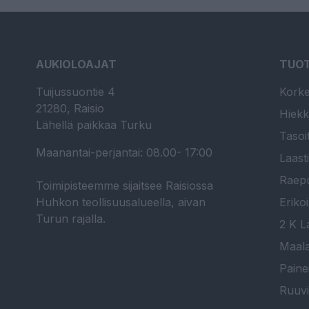
AUKIOLOAJAT
TUO
Tuijussuontie 4
Korke
21280, Raisio
Hiekk
Lähellä paikkaa Turku
Tasoi
Maanantai-perjantai: 08.00- 17:00
Laast
Raepu
Toimipisteemme sijaitsee Raisiossa
Huhkon teollisuusalueella, aivan
Erikoi
Turun rajalla.
2 K La
Maala
Paine
Ruuvi