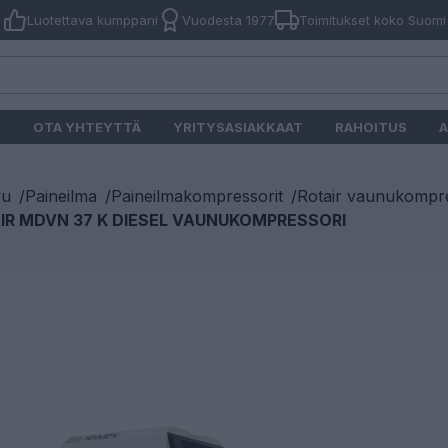
Luotettava kumppani
Vuodesta 1977
Toimitukset koko Suomi
O
OTA YHTEYTTÄ
YRITYSASIAKKAAT
RAHOITUS
A
vu
/
Paineilma
/
Paineilmakompressorit
/
Rotair vaunukompre
IR MDVN 37 K DIESEL VAUNUKOMPRESSORI