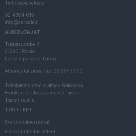
Tietosuojaseloste
02 4384 615
info@sersale.fi
AUKIOLOAJAT
Tuijussuontie 4
21280, Raisio
Lähellä paikkaa Turku
Maanantai-perjantai: 08.00- 17:00
Toimipisteemme sijaitsee Raisiossa
Huhkon teollisuusalueella, aivan
Turun rajalla.
TUOTTEET
Korkeapaineruiskut
Hiekkapuhalluslaitteet