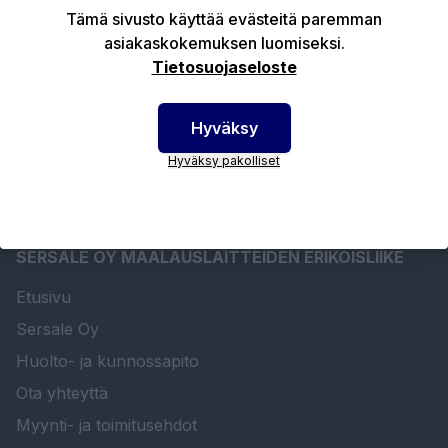
Tuotekuvaus
Tämä sivusto käyttää evästeitä paremman
asiakaskokemuksen luomiseksi.
Tietosuojaseloste
Tekniset edut
Hyväksy
Hyväksy pakolliset
SERSALE OY MAALAUSLAITTEIDEN ERIKOISLIIKE
Etusivu
Sersale Oy
Huolto- ja kunnossapito
Ota yhteyttä
Myynti- ja toimitusehdot