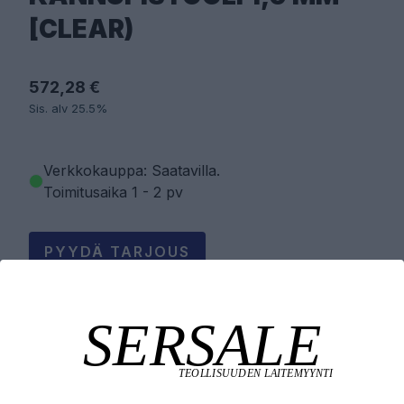
[CLEAR)
572,28 €
Sis. alv 25.5%
Verkkokauppa: Saatavilla
.
Toimitusaika 1 - 2 pv
PYYDÄ TARJOUS
LISÄÄ OSTOSKORIIN