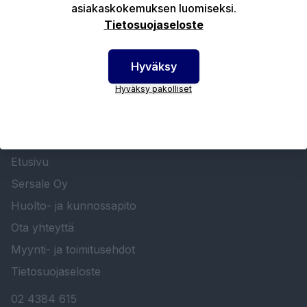
asiakaskokemuksen luomiseksi.
Tekniset edut
Tietosuojaseloste
Hyväksy
Hyväksy pakolliset
SERSALE OY MAALAUSLAITTEIDEN ERIKOISLIIKE
Etusivu
Sersale Oy
Huolto- ja kunnossapito
Ota yhteyttä
Myynti- ja toimitusehdot
Tietosuojaseloste
02 4384 615