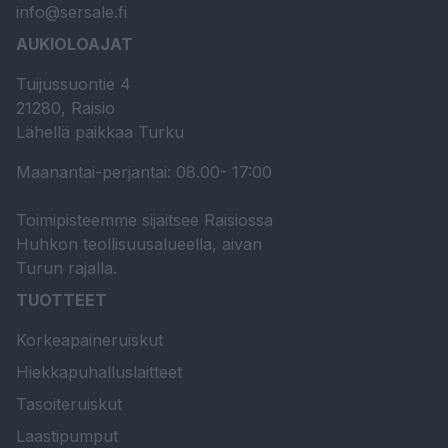
info@sersale.fi
AUKIOLOAJAT
Tuijussuontie 4
21280, Raisio
Lähellä paikkaa Turku
Maanantai-perjantai: 08.00- 17:00
Toimipisteemme sijaitsee Raisiossa
Huhkon teollisuusalueella, aivan
Turun rajalla.
TUOTTEET
Korkeapaineruiskut
Hiekkapuhalluslaitteet
Tasoiteruiskut
Laastipumput