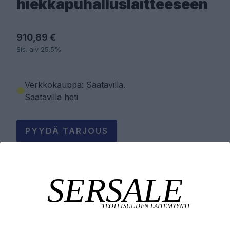
hiekkapuhalluslaitteeseen
910,89 €
Sis. alv 25.5%
Verkkokauppa: Saatavilla
.
Saatavilla heti
PYYDÄ TARJOUS
LISÄÄ OSTOSKORIIN
Tuotekuvaus