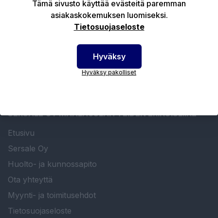
Tämä sivusto käyttää evästeitä paremman
asiakaskokemuksen luomiseksi.
Tekniset edut
Tietosuojaseloste
Hyväksy
Hyväksy pakolliset
SERSALE OY MAALAUSLAITTEIDEN ERIKOISLIIKE
Etusivu
Sersale Oy
Huolto- ja kunnossapito
Ota yhteyttä
Myynti- ja toimitusehdot
Tietosuojaseloste