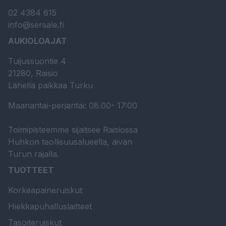
02 4384 615
info@sersale.fi
AUKIOLOAJAT
Tuijussuontie 4
21280, Raisio
Lähellä paikkaa Turku
Maanantai-perjantai: 08.00- 17:00
Toimipisteemme sijaitsee Raisiossa
Huhkon teollisuusalueella, aivan
Turun rajalla.
TUOTTEET
Korkeapaineruiskut
Hiekkapuhalluslaitteet
Tasoiteruiskut